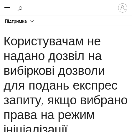
Увійдіть
Microsoft
у
свій
Підтримка
обліков
запис
Користувачам не
надано дозвіл на
вибіркові дозволи
для подань експрес-
запиту, якщо вибрано
права на режим
ініціалізації