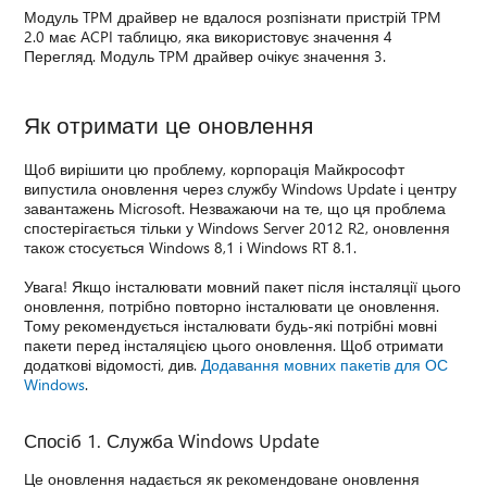
Модуль TPM драйвер не вдалося розпізнати пристрій TPM
2.0 має ACPI таблицю, яка використовує значення 4
Перегляд. Модуль TPM драйвер очікує значення 3.
Як отримати це оновлення
Щоб вирішити цю проблему, корпорація Майкрософт
випустила оновлення через службу Windows Update і центру
завантажень Microsoft. Незважаючи на те, що ця проблема
спостерігається тільки у Windows Server 2012 R2, оновлення
також стосується Windows 8,1 і Windows RT 8.1.
Увага! Якщо інсталювати мовний пакет після інсталяції цього
оновлення, потрібно повторно інсталювати це оновлення.
Тому рекомендується інсталювати будь-які потрібні мовні
пакети перед інсталяцією цього оновлення. Щоб отримати
додаткові відомості, див.
Додавання мовних пакетів для ОС
Windows
.
Спосіб 1. Служба Windows Update
Це оновлення надається як рекомендоване оновлення