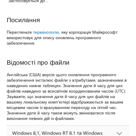
"Застосовується до".
Посилання
Перегляньте
термінологію
, яку корпорація Майкрософт
використовує для опису оновлень програмного
забезпечення.
Відомості про файли
Англійська (США) версія цього оновлення програмного
забезпечення інсталює файли з атрибутами, зазначеними в
наведених нижче таблицях. Значення дати й часу для цих
файлів наведено за всесвітнім координованим часом (UTC).
Зауважте, що значення дати й часу для цих файлів на
вашому локальному комп'ютері відображаються за вашим
місцевим часом із врахуванням переходу на літній час.
Значення дати й часу також можуть змінюватися після
виконання певних дій із файлами.
Windows 8,1, Windows RT 8.1 та Windows