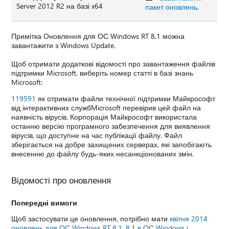
Server 2012 R2 на базі x64
пакет оновлень.
Примітка Оновлення для ОС Windows RT 8,1 можна
завантажити з Windows Update.
Щоб отримати додаткові відомості про завантаження файлів
підтримки Microsoft, виберіть номер статті в базі знань
Microsoft:
119591
як отримати файли технічної підтримки Майкрософт
від інтерактивних службMicrosoft перевірив цей файл на
наявність вірусів. Корпорація Майкрософт використала
останню версію програмного забезпечення для виявлення
вірусів, що доступне на час публікації файлу. Файл
зберігається на добре захищених серверах, які запобігають
внесенню до файлу будь-яких несанкціонованих змін.
Відомості про оновлення
Попередні вимоги
Щоб застосувати це оновлення, потрібно мати
квітня 2014
оновлень для ОС Windows RT 8,1, 8,1 в ОС Windows і