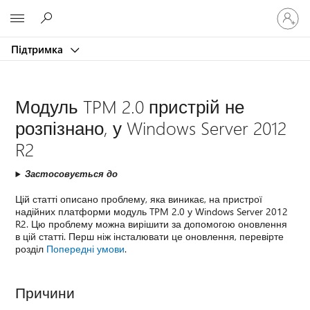
Увійдіть
Microsoft
у
свій
Підтримка
обліков
запис
Модуль TPM 2.0 пристрій не
розпізнано, у Windows Server 2012
R2
Застосовується до
Цій статті описано проблему, яка виникає, на пристрої
надійних платформи модуль TPM 2.0 у Windows Server 2012
R2. Цю проблему можна вирішити за допомогою оновлення
в цій статті. Перш ніж інсталювати це оновлення, перевірте
розділ
Попередні умови
.
Причини