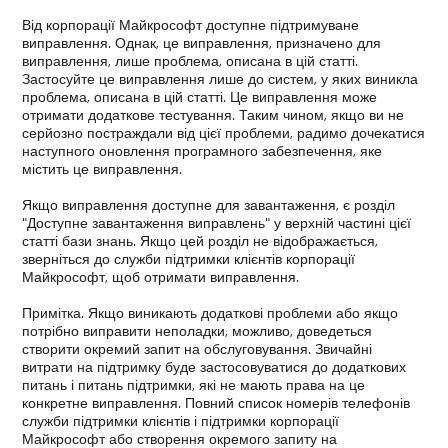
Від корпорації Майкрософт доступне підтримуване
виправлення. Однак, це виправлення, призначено для
виправлення, лише проблема, описана в цій статті.
Застосуйте це виправлення лише до систем, у яких виникла
проблема, описана в цій статті. Це виправлення може
отримати додаткове тестування. Таким чином, якщо ви не
серйозно постраждали від цієї проблеми, радимо дочекатися
наступного оновлення програмного забезпечення, яке
містить це виправлення.
Якщо виправлення доступне для завантаження, є розділ
"Доступне завантаження виправлень" у верхній частині цієї
статті бази знань. Якщо цей розділ не відображається,
зверніться до служби підтримки клієнтів корпорації
Майкрософт, щоб отримати виправлення.
Примітка. Якщо виникають додаткові проблеми або якщо
потрібно виправити неполадки, можливо, доведеться
створити окремий запит на обслуговування. Звичайні
витрати на підтримку буде застосовуватися до додаткових
питань і питань підтримки, які не мають права на це
конкретне виправлення. Повний список номерів телефонів
служби підтримки клієнтів і підтримки корпорації
Майкрософт або створення окремого запиту на