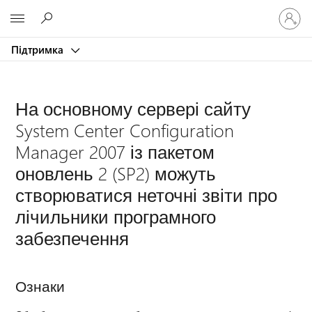
Увійдіть
Microsoft
у
свій
Підтримка
обліков
запис
На основному сервері сайту
System Center Configuration
Manager 2007 із пакетом
оновлень 2 (SP2) можуть
створюватися неточні звіти про
лічильники програмного
забезпечення
Ознаки