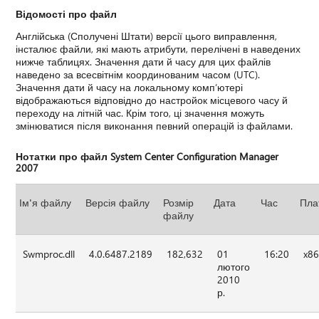
Відомості про файл
Англійська (Сполучені Штати) версії цього виправлення,
інсталює файли, які мають атрибути, перелічені в наведених
нижче таблицях. Значення дати й часу для цих файлів
наведено за всесвітнім координованим часом (UTC).
Значення дати й часу на локальному комп’ютері
відображаються відповідно до настройок місцевого часу й
переходу на літній час. Крім того, ці значення можуть
змінюватися після виконання певний операцій із файлами.
Нотатки про файл System Center Configuration Manager
2007
Ім'я файлу
Версія файлу
Розмір
Дата
Час
Пла
файлу
Swmproc.dll
4.0.6487.2189
182,632
01
16:20
x8
лютого
2010
р.