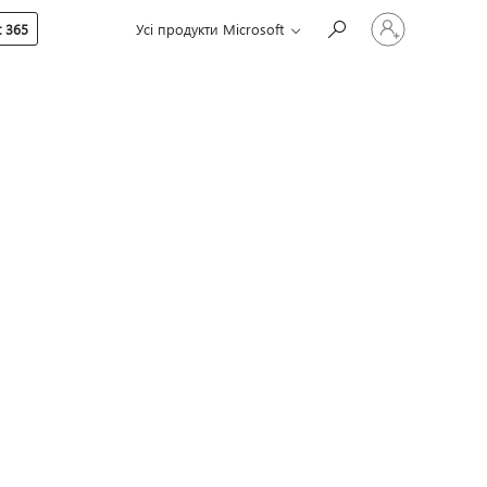
Увійдіть
 365
Усі продукти Microsoft
у
свій
обліковий
запис