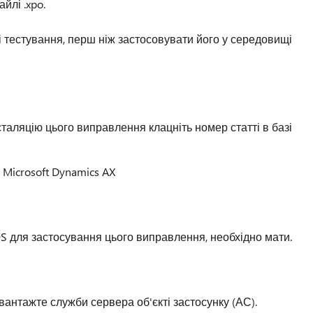
йлі .xpo.
і тестування, перш ніж застосовувати його у середовищі
таляцію цього виправлення клацніть номер статті в базі
 Microsoft Dynamics AX
OS для застосування цього виправлення, необхідно мати.
антажте служби сервера об'єкті застосунку (АС).