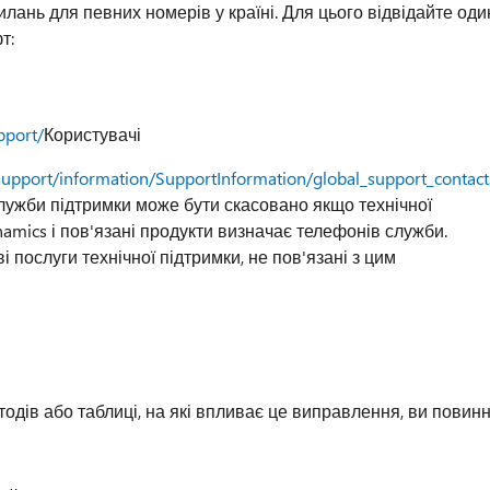
илань для певних номерів у країні. Для цього відвідайте оди
т:
pport/
Користувачі
support/information/SupportInformation/global_support_contac
лужби підтримки може бути скасовано якщо технічної
amics і пов'язані продукти визначає телефонів служби.
і послуги технічної підтримки, не пов'язані з цим
тодів або таблиці, на які впливає це виправлення, ви повинн