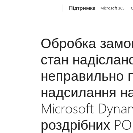
Microsoft
Підтримка
Microsoft 365
O
Обробка замо
стан надіслан
неправильно п
надсилання н
Microsoft Dyna
роздрібних PO