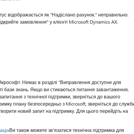
ус відображається як "Надіслано рахунок." неправильно.
відкрийте замовлення" у клієнті Microsoft Dynamics AX.
йкрософт. Немає в розділі "Виправлення доступне для
атті бази знань. Якщо ви стикаються питання завантаження,
запитання з технічної підтримки, зверніться до вашого
римку плану безпосередньо з Microsoft, зверніться до служб
створити новий запит на підтримку. Для цього перейдіть на
.aspx
Ви також можете зв'язатися технічна підтримка для