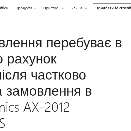
ffice
Продукти
Пристрої
Більше
Придбати Microsoft
влення перебуває в
о рахунок
ісля частково
а замовлення в
mics AX-2012
S