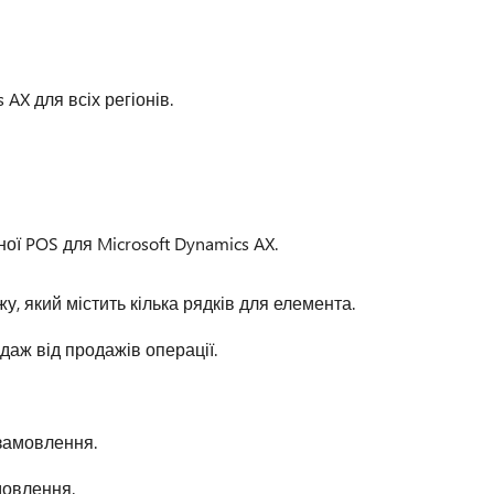
 AX для всіх регіонів.
ної POS для Microsoft Dynamics AX.
у, який містить кілька рядків для елемента.
аж від продажів операції.
замовлення.
мовлення.