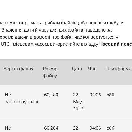
а комп'ютері, має атрибути файлів (або новіші атрибути
. Значення дати й часу для цих файлів наведено за
ереглядаючи відомості про файл, час конвертується у
 UTC і місцевим часом, використайте вкладку
Часовий пояс
Версія файлу
Розмір
Дата
Час
Платформа
файлу
Не
60,280
22-
04:06
x86
застосовується
May-
2012
Не
60,264
22-
04:06
x86