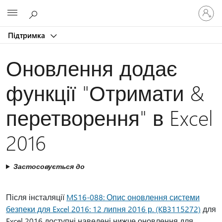
Увійдіть
Microsoft
у
свій
Підтримка
обліков
запис
Оновлення додає
функції "Отримати &
перетворення" в Excel
2016
Застосовується до
Після інсталяції
MS16-088: Опис оновлення системи
безпеки для Excel 2016: 12 липня 2016 р. (KB3115272)
для
Excel 2016 доступні наведені нижче оновлення для