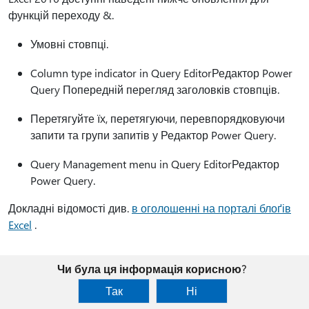
функцій переходу &.
Умовні стовпці.
Column type indicator in Query EditorРедактор Power
Query Попередній перегляд заголовків стовпців.
Перетягуйте їх, перетягуючи, перевпорядковуючи
запити та групи запитів у Редактор Power Query.
Query Management menu in Query EditorРедактор
Power Query.
Докладні відомості див.
в оголошенні на порталі блоґів
Excel
.
Чи була ця інформація корисною?
Так
Ні