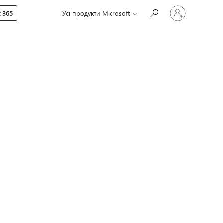
Увійдіть
 365
Усі продукти Microsoft
у
свій
обліковий
запис