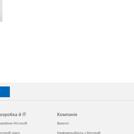
озробка й ІТ
Компанія
озробник Microsoft
Вакансії
crosoft Learn
Конфіденційність у Microsoft