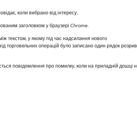
овідає, коли вибрано від інтересу.
льованим заголовком у браузері Chrome.
іж текстом, у якому під час надсилання нового
ід торговельних операцій було записано один рядок розрив
ється повідомлення про помилку, коли на приладній дошці н