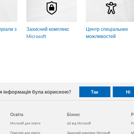
ріали з
Захисний комплекс
Центр спеціальних
Microsoft
можливостей
я інформація була корисною?
Так
Ні
Освіта
Бізнес
Р
Microsoft для освіти
ШІ від Microsoft
Р
Пристрої для освіти
Захисний комплекс Microsoft
Mi