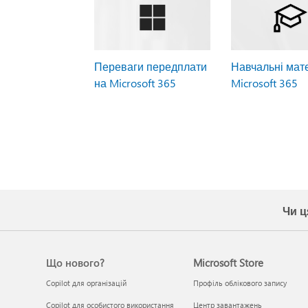
Переваги передплати
Навчальні мате
на Microsoft 365
Microsoft 365
Чи ц
Що нового?
Microsoft Store
Copilot для організацій
Профіль облікового запису
Copilot для особистого використання
Центр завантажень