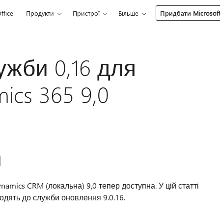
ffice
Продукти
Пристрої
Більше
Придбати Microsoft
жби 0,16 для
ics 365 9,0
І
namics CRM (локальна) 9,0 тепер доступна. У цій статті
одять до служби оновлення 9.0.16.