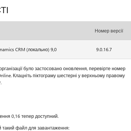
ТІ
Номер версії
namics CRM (локально) 9,0
9.0.16.7
 організації було застосовано оновлення, перевірте номер
nline. Клацніть піктограму шестерні у верхньому правому
у
.
ення 0,16 тепер доступний.
й такий файл для завантаження: