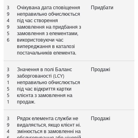
3
Очікувана дата сповіщення
Придбати
9
неправильно обчислюється
4
під час створення
9
замовлення на придбання з
5
замовлення з елементами,
6
використовуючи час
випереджання в каталозі
постачальників елемента.
3
Значення в полі Баланс
Продажі
9
заборгованості (LCY)
1
неправильно обчислюється
5
під час відкриття картки
5
клієнта з замовлення на
1
продаж.
3
Рядок елемента служби не
Продажі
9
видаляється, якщо клієнт ні.
4
змінюється в замовленні на
6
обслуговування або ціновій