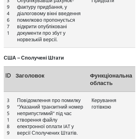
3
Опублікувавши рахунок-
Придбати
9
фактуру придбання, у
4
діалоговому вікні введення
6
помилково пропонується
7
відкрити опубліковані
1
документи про збут у
норвезькій версії.
США – Сполучені Штати
ID
Заголовок
Функціональна
область
3
Повідомлення про помилку
Керування
9
"Указаний транзитний номер
готівкою
5
неприпустимий" під час
1
створення файлу
8
електронної оплати IAT у
9
версії Сполучених Штатів.