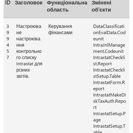
ID
Заголовок
Функціональна
Змінені
область
об'єкти
3
Настроюва
Керування
DataClassificati
9
не
фінансами
onEvalData.Cod
9
настроюва
eunit
4
ння
IntraJnlManage
5
контрольно
ment.Codeunit
7
го списку
IntrastatCheckli
Intrastat для
st.Report
різних
IntrastatCheckli
звітів.
stSetup.Table
IntrastatForm.R
eport
IntrastatMakeDi
skTaxAuth.Repo
rt
IntrastatSetup.P
age
IntrastatSetup.T
able