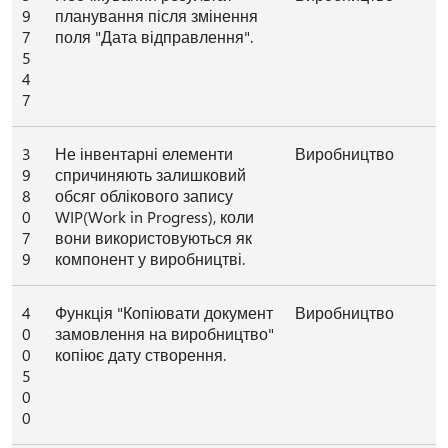
9
планування після змінення
7
поля "Дата відправлення".
5
4
7
3
Не інвентарні елементи
Виробництво
9
спричиняють залишковий
8
обсяг облікового запису
0
WIP(Work in Progress), коли
7
вони використовуються як
9
компонент у виробництві.
4
Функція "Копіювати документ
Виробництво
0
замовлення на виробництво"
0
копіює дату створення.
5
0
0