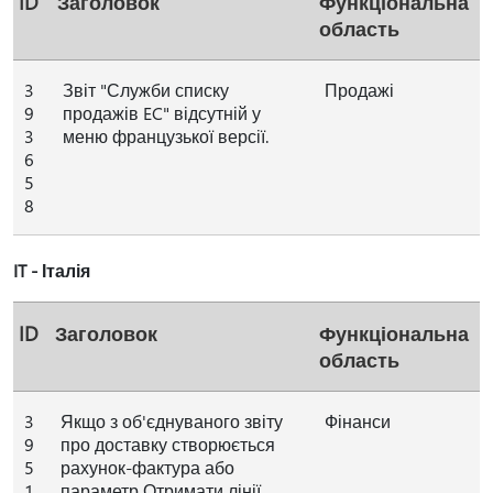
ID
Заголовок
Функціональна
область
3
Звіт "Служби списку
Продажі
9
продажів EC" відсутній у
3
меню французької версії.
6
5
8
IT - Італія
ID
Заголовок
Функціональна
область
3
Якщо з об'єднуваного звіту
Фінанси
9
про доставку створюється
5
рахунок-фактура або
1
параметр Отримати лінії