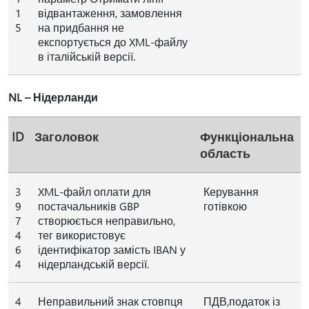
1
відвантаження, замовлення
5
на придбання не
експортується до XML-файлу
в італійській версії.
NL – Нідерланди
ID
Заголовок
Функціональна
область
3
XML-файл оплати для
Керування
9
постачальників GBP
готівкою
7
створюється неправильно,
4
тег використовує
6
ідентифікатор замість IBAN у
4
нідерландській версії.
4
Неправильний знак стовпця
ПДВ,податок із