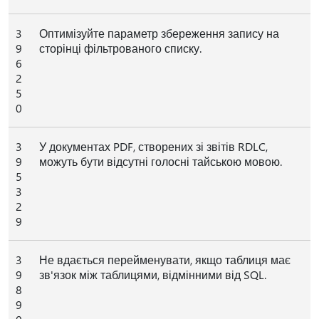
3
Оптимізуйте параметр збереження запису на
9
сторінці фільтрованого списку.
6
2
5
0
3
У документах PDF, створених зі звітів RDLC,
9
можуть бути відсутні голосні тайською мовою.
5
3
2
9
3
Не вдається перейменувати, якщо таблиця має
9
зв'язок між таблицями, відмінними від SQL.
8
9