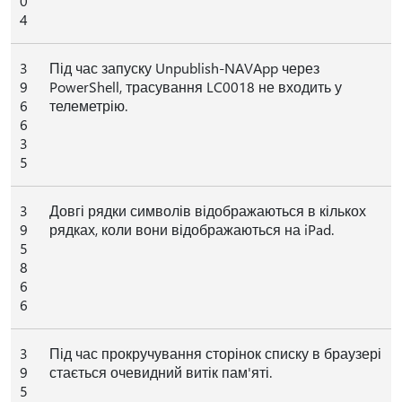
0
4
3
Під час запуску Unpublish-NAVApp через
9
PowerShell, трасування LC0018 не входить у
6
телеметрію.
6
3
5
3
Довгі рядки символів відображаються в кількох
9
рядках, коли вони відображаються на iPad.
5
8
6
6
3
Під час прокручування сторінок списку в браузері
9
стається очевидний витік пам'яті.
5