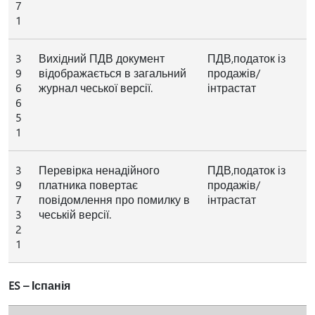
7
1
3
Вихідний ПДВ документ
ПДВ,податок із
9
відображається в загальний
продажів/
6
журнал чеської версії.
інтрастат
6
5
1
3
Перевірка ненадійного
ПДВ,податок із
9
платника повертає
продажів/
7
повідомлення про помилку в
інтрастат
3
чеській версії.
2
1
ES – Іспанія