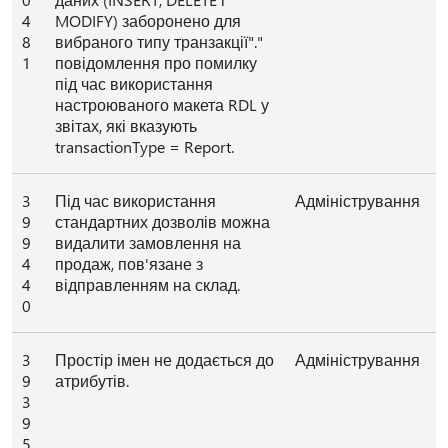
4
MODIFY) заборонено для
8
вибраного типу транзакції"."
1
повідомлення про помилку
під час використання
настроюваного макета RDL у
звітах, які вказують
transactionType = Report.
3
Під час використання
Адміністрування
9
стандартних дозволів можна
9
видалити замовлення на
4
продаж, пов'язане з
4
відправленням на склад.
0
3
Простір імен не додається до
Адміністрування
9
атрибутів.
3
9
5