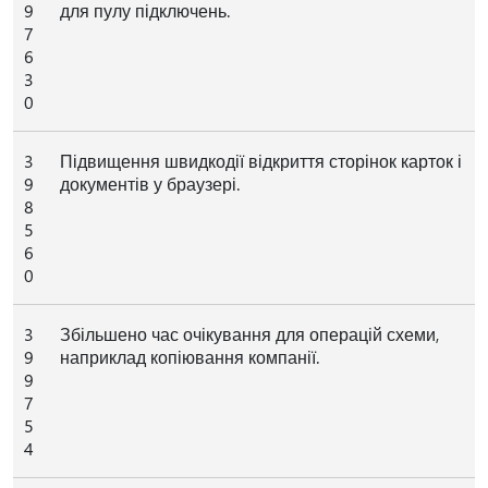
9
для пулу підключень.
7
6
3
0
3
Підвищення швидкодії відкриття сторінок карток і
9
документів у браузері.
8
5
6
0
3
Збільшено час очікування для операцій схеми,
9
наприклад копіювання компанії.
9
7
5
4