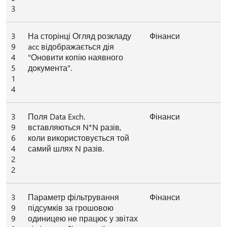
3
3
На сторінці Огляд розкладу
Фінанси
9
acc відображається дія
4
"Оновити копію наявного
5
документа".
1
4
3
Поля Data Exch.
Фінанси
9
вставляються N*N разів,
6
коли використовується той
4
самий шлях N разів.
2
2
3
Параметр фільтрування
Фінанси
9
підсумків за грошовою
9
одиницею не працює у звітах