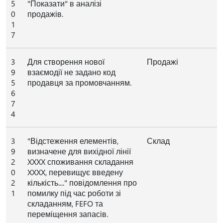
5
"Показати" в аналізі
0
продажів.
1
7
3
Для створення нової
Продажі
9
взаємодії не задано код
5
продавця за промовчанням.
6
7
4
3
"Відстеження елементів,
Склад
9
визначене для вихідної лінії
2
XXXX споживання складання
0
XXXX, перевищує введену
2
кількість...." повідомлення про
1
помилку під час роботи зі
складанням, FEFO та
переміщення запасів.