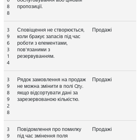
8
пропозиції.
8
3
Сповіщення не створюється,
Продажі
9
коли бракує запасів під час
6
роботи з елементами,
3
пов'язаними з
1
резервуванням.
4
3
Рядок замовлення на продаж
Продажі
9
не можна змінити в полі Qty.
8
якщо відсортувати дані за
9
зарезервованою кількістю.
2
8
3
Повідомлення про помилку
Продажі
9
під час змінення поля