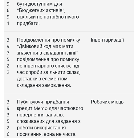
9
бути доступним для
6
"Бюджетних активів",
9
оскільки не потрібно нічого
1
придбати.
3
Повідомлення про помилку
Інвентаризації
9
"Двійковий код має мати
7
значення в складанні лінії"
5
повідомлення про помилку
2
не інвентарного списку, під
2
час спроби звільнити склад
доставки з елементом
складання замовлення.
3
Публікуючи придбання
Робочих місць
9
кредит Memo для часткового
3
повернення запасів,
5
споживаних для завдання з
2
роботи використання
6
посилання, вона не чиста