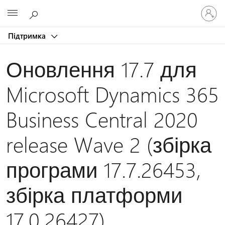
Увійдіть
Microsoft
у
свій
Підтримка
обліков
запис
Оновлення 17.7 для
Microsoft Dynamics 365
Business Central 2020
release Wave 2 (збірка
програми 17.7.26453,
збірка платформи
17.0.26427)