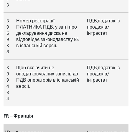
3
3
Номер реєстрації
ПДВ,податок із
9
ПЛАТНИКА ПДВ. у звіті про
продажів/
6
декларування диска не
інтрастат
9
відповідає законодавству ES
3
в іспанській версії.
8
3
Щоб включити не
ПДВ,податок із
9
оподатковуваних записів до
продажів/
9
ПДВ операторів в іспанській
інтрастат
4
версії.
3
4
FR – Франція