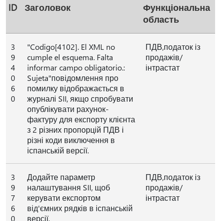
ID
Заголовок
Функціональна
область
3
"Codigo[4102]. El XML no
ПДВ,податок із
9
cumple el esquema. Falta
продажів/
4
informar campo obligatorio.:
інтрастат
0
Sujeta"повідомлення про
6
помилку відображається в
0
журналі SII, якщо спробувати
опублікувати рахунок-
фактуру для експорту клієнта
з 2 різних пропорцій ПДВ і
різні коди виключення в
іспанській версії.
3
Додайте параметр
ПДВ,податок із
9
налаштування SII, щоб
продажів/
7
керувати експортом
інтрастат
6
від'ємних рядків в іспанській
0
версії.