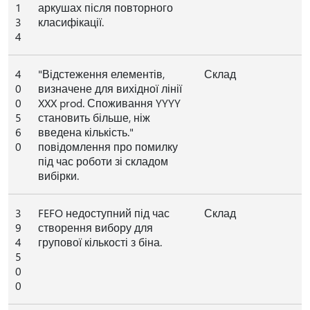
1
аркушах після повторного
3
класифікації.
4
4
"Відстеження елементів,
Склад
0
визначене для вихідної лінії
0
XXX prod. Споживання YYYY
5
становить більше, ніж
6
введена кількість."
0
повідомлення про помилку
під час роботи зі складом
вибірки.
3
FEFO недоступний під час
Склад
9
створення вибору для
4
групової кількості з біна.
5
0
0