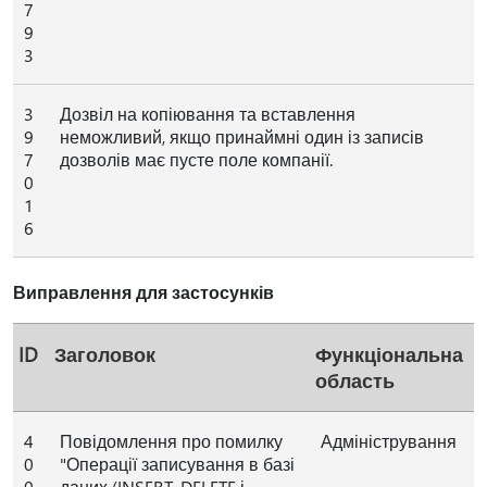
7
9
3
3
Дозвіл на копіювання та вставлення
9
неможливий, якщо принаймні один із записів
7
дозволів має пусте поле компанії.
0
1
6
Виправлення для застосунків
ID
Заголовок
Функціональна
область
4
Повідомлення про помилку
Адміністрування
0
"Операції записування в базі
0
даних (INSERT, DELETE і