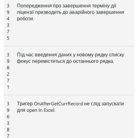
3
Попередження про завершення терміну дії
9
ліцензії призводить до аварійного завершення
4
роботи.
3
7
5
3
Під час введення даних у новому рядку списку
9
фокус переміститься до останнього рядка.
8
2
7
1
3
Тригер OnAfterGetCurrRecord не слід запускати
9
для open In Excel.
6
3
8
7