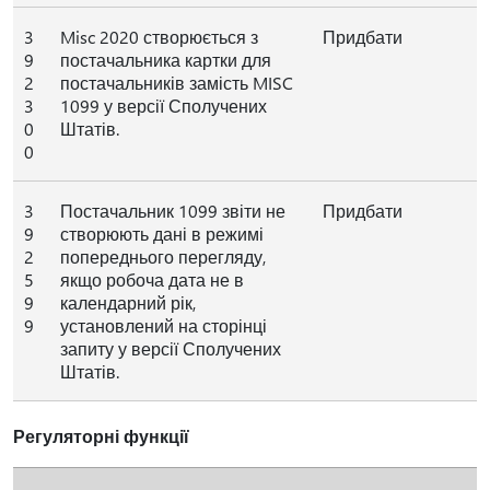
3
Misc 2020 створюється з
Придбати
9
постачальника картки для
2
постачальників замість MISC
3
1099 у версії Сполучених
0
Штатів.
0
3
Постачальник 1099 звіти не
Придбати
9
створюють дані в режимі
2
попереднього перегляду,
5
якщо робоча дата не в
9
календарний рік,
9
установлений на сторінці
запиту у версії Сполучених
Штатів.
Регуляторні функції