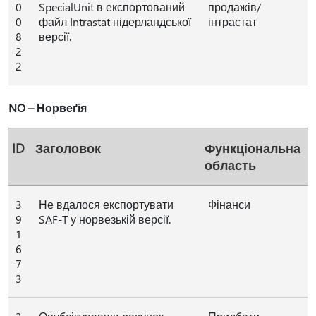
0
SpecialUnit в експортований
продажів/
0
файл Intrastat нідерландської
інтрастат
8
версії.
2
2
NO – Норвеґія
ID
Заголовок
Функціональна
область
3
Не вдалося експортувати
Фінанси
9
SAF-T у норвезькій версії.
1
6
7
3