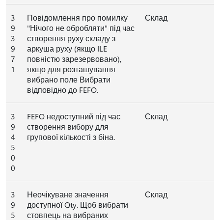
3
Повідомлення про помилку
Склад
9
"Нічого не обробляти" під час
3
створення руху складу з
9
аркуша руху (якщо ILE
7
повністю зарезервовано),
1
якщо для розташування
вибрано поле Вибрати
відповідно до FEFO.
3
FEFO недоступний під час
Склад
9
створення вибору для
4
групової кількості з біна.
5
0
0
3
Неочікуване значення
Склад
9
доступної Qty. Щоб вибрати
5
стовпець на вибраних