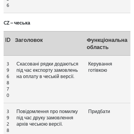
6
CZ – чеська
ID
Заголовок
Функціональна
область
3
Скасовані рядки додаються
Керування
9
під час експорту замовлень
готівкою
6
на оплату в чеській версії.
8
7
0
3
Повідомлення про помилку
Придбати
9
під час друку замовлення
2
архів чеською версії.
8