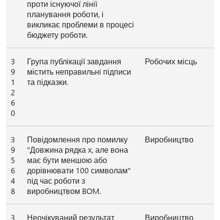
проти існуючої лінії
планування роботи, і
викликає проблеми в процесі
бюджету роботи.
3
Група публікації завдання
Робочих місць
9
містить неправильні підписи
1
та підказки.
2
6
0
3
Повідомлення про помилку
Виробництво
9
"Довжина рядка х, але вона
5
має бути меншою або
6
дорівнювати 100 символам"
4
під час роботи з
8
виробництвом BOM.
3
Неочікуваний результат
Виробництво