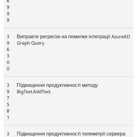
6
9
9
9
3
Виправте регресію на помилки інтеграції AzureAD
9
Graph Query.
6
3
0
0
3
Підвищення продуктивності методу
9
BigText.AddText.
7
5
8
1
3
Підвищення продуктивності телеметрії сервера