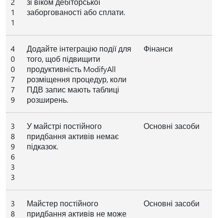
2
зі віком дебіторської
1
заборгованості або сплати.
1
4
Додайте інтеграцію події для
Фінанси
0
того, щоб підвищити
0
продуктивність ModifyAll
7
розміщення процедур, коли
7
ПДВ запис мають таблиці
9
розширень.
3
У майстрі постійного
Основні засоби
8
придбання активів немає
9
підказок.
6
3
3
3
Майстер постійного
Основні засоби
8
придбання активів не може