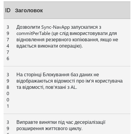
ID
Заголовок
3
Дозволити Sync-NavApp запускатися з
9
commitPerTable (це слід використовувати для
7
відновлення резервного копіювання, якщо не
4
вдається виконати операцію).
7
6
3
На сторінці Блокування баз даних не
9
відображаються відомості про ім'я користувача
8
та відомості, пов'язані з AL.
0
0
1
3
Виправте винятки під час десеріалізації
9
розширення життєвого циклу.