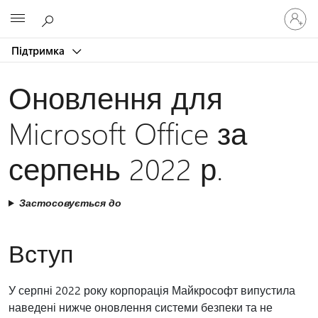
Увійдіть
Microsoft
у
свій
Підтримка
обліков
запис
Оновлення для
Microsoft Office за
серпень 2022 р.
Застосовується до
Вступ
У серпні 2022 року корпорація Майкрософт випустила
наведені нижче оновлення системи безпеки та не