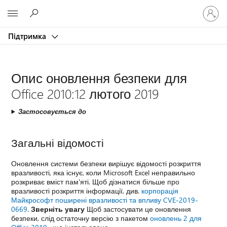
Увійдіть
Microsoft
у
свій
Підтримка
обліков
запис
Опис оновлення безпеки для
Office 2010:12 лютого 2019
Застосовується до
Загальні відомості
Оновлення системи безпеки вирішує відомості розкриття
вразливості, яка існує, коли Microsoft Excel неправильно
розкриває вміст пам'яті. Щоб дізнатися більше про
вразливості розкриття інформації, див.
корпорація
Майкрософт поширені вразливості та впливу CVE-2019-
0669
.
Зверніть увагу
Щоб застосувати це оновлення
безпеки, слід остаточну версію з пакетом
оновлень 2 для