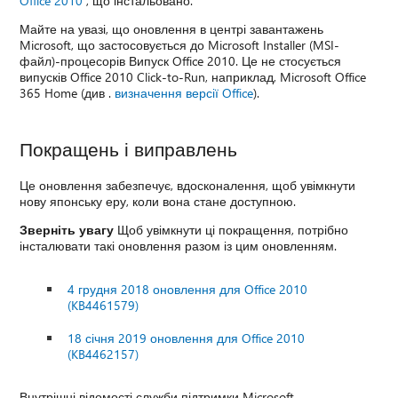
Office 2010
, що інстальовано.
Майте на увазі, що оновлення в центрі завантажень
Microsoft, що застосовується до Microsoft Installer (MSI-
файл)-процесорів Випуск Office 2010. Це не стосується
випусків Office 2010 Click-to-Run, наприклад, Microsoft Office
365 Home (див .
визначення версії Office
).
Покращень і виправлень
Це оновлення забезпечує, вдосконалення, щоб увімкнути
нову японську еру, коли вона стане доступною.
Зверніть увагу
Щоб увімкнути ці покращення, потрібно
інсталювати такі оновлення разом із цим оновленням.
4 грудня 2018 оновлення для Office 2010
(KB4461579)
18 січня 2019 оновлення для Office 2010
(KB4462157)
Внутрішні відомості служби підтримки Microsoft