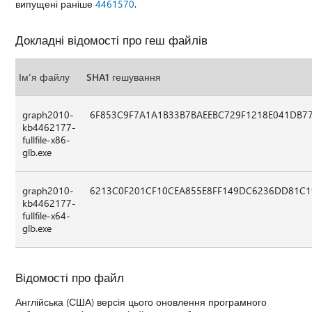
випущені раніше
4461570
.
Докладні відомості про геш файлів
Ім’я файлу
SHA1 гешування
graph2010-
6F853C9F7A1A1B33B7BAEEBC729F1218E041DB7
kb4462177-
fullfile-x86-
glb.exe
graph2010-
6213C0F201CF10CEA855E8FF149DC6236DD81C1
kb4462177-
fullfile-x64-
glb.exe
Відомості про файл
Англійська (США) версія цього оновлення програмного