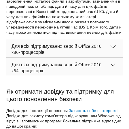
забезпечення інсталює файли з атрибутами, зазначеними в
наведеній нижче таблиці. Дати й часу для цих файлів
перераховані в Всесвітній координований час (UTC). Дати й
часу для цих файлів на локальному комп'ютері
відображаються за місцевим часом разом з поточного
упередженості переходу на літній час (DST). Крім того, дати й
часу може змінюватися під час виконання певних дій, файли.
Для всіх підтримуваних версій Office 2010
x86-процесорів
Для всіх підтримуваних версій Office 2010
x64-процесорів
Як отримати довідку та підтримку для
цього поновлення безпеки
Довідка для інсталяції оновлень:
Захистіть себе в Інтернеті
Довідка для захисту комп'ютера під керуванням Windows від
вірусів і зловмисних програм: Локальна підтримка відповідно
до вашої країни: