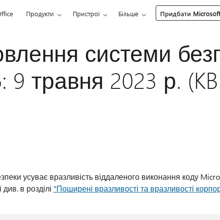
ffice
Продукти
Пристрої
Більше
Придбати Microsoft
влення системи без
6: 9 травня 2023 р. (K
пеки усуває вразливість віддаленого виконання коду Microso
 див. в розділі
"Поширені вразливості та вразливості корпо