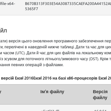
file-x64-
B670B313F303E54A3087335CAEFA200A44152A
5365F7
айл
тати) версія цього оновлення програмного забезпечення пе
и, перелічені в наведеній нижче таблиці. Дати та час для ци
 часом (UTC). Дати й час для цих файлів на локальному ко
з зсувом для поточного літнього/зимового часу (DST). Крім т
онання певних операцій з файлами.
ерсій Excel 2016Excel 2016 на базі x86-процесорів Excel 2
у
Ім’я файлу
Версія
файлу