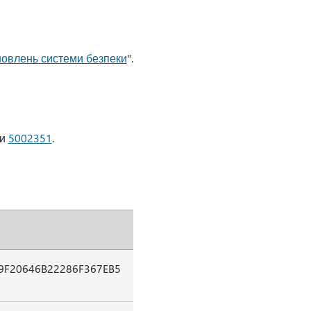
оновлень системи безпеки
".
ки
5002351
.
9F20646B22286F367EB5