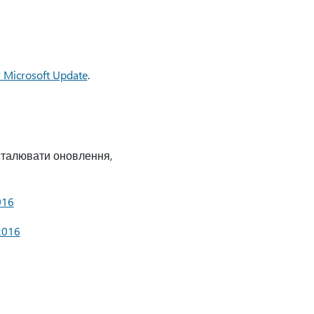
 Microsoft Update
.
сталювати оновлення,
016
2016