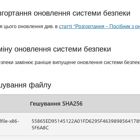
згортання оновлення системи безпеки
я цього оновлення див. в
статті "Розгортання – Посібник з 
міну оновлення системи безпеки
езпеки замінює раніше випущене оновлення системи безпе
ешування файлу
Гешування SHA256
file-x86-
55865ED95145122A01FD6295F4639898564178
5F6A8C