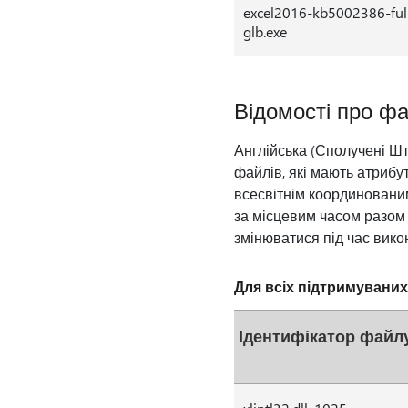
excel2016-kb5002386-full
glb.exe
Відомості про ф
Англійська (Сполучені Ш
файлів, які мають атрибут
всесвітнім координованим
за місцевим часом разом і
змінюватися під час вик
Для всіх підтримуваних в
Ідентифікатор файл