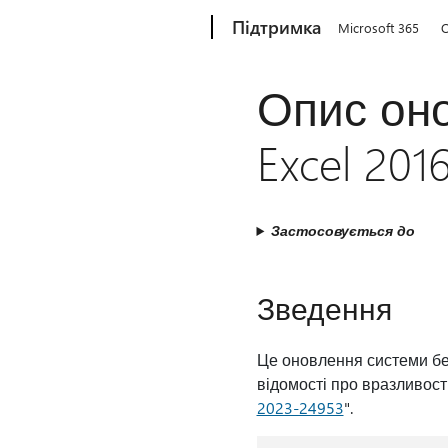
Microsoft
Підтримка
Microsoft 365
O
Опис оно
Excel 201
Застосовується до
Зведення
Це оновлення системи без
відомості про вразливості
2023-24953
".