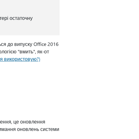
тері остаточну
ся до випуску Office 2016
ологією "вмить", як-от
e я використовую?)
лення, це оновлення
римання оновлень системи