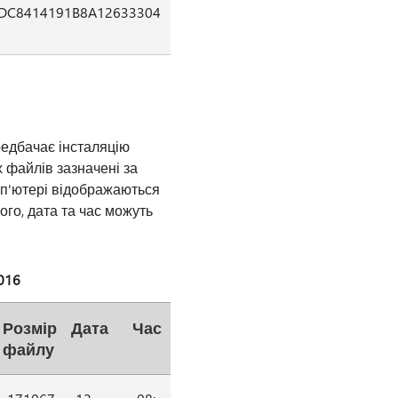
DC8414191B8A12633304
редбачає інсталяцію
х файлів зазначені за
мп'ютері відображаються
ого, дата та час можуть
016
Розмір
Дата
Час
файлу