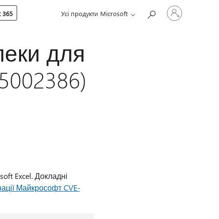
Увійдіть
 365
Усі продукти Microsoft
у
свій
обліковий
запис
пеки для
B5002386)
ft Excel. Докладні
рації Майкрософт CVE-