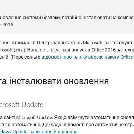
новлення системи безпеки, потрібно інсталювати на комп'ю
e 2016.
ення, отримані в Центрі завантажень Microsoft, застосовують
osoft (.msi). Вона не стосується випусків Office 2016 за техн
ашній. (Перегляньте
відомості про те, яку версію пакета Offic
та інсталювати оновлення
crosoft Update
 сайті Microsoft Update. Якщо ввімкнути автоматичне онов
ється автоматично. Докладні відомості про автоматичне от
ndows Update: запитання й відповіді
.