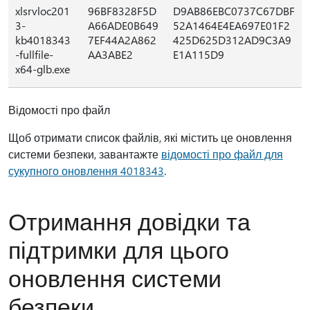
xlsrvloc201
96BF8328F5D
D9AB86EBC0737C67DBF
3-
A66ADE0B649
52A1464E4EA697E01F2
kb4018343
7EF44A2A862
425D625D312AD9C3A9
-fullfile-
AA3ABE2
E1A115D9
x64-glb.exe
Відомості про файл
Щоб отримати список файлів, які містить це оновлення
системи безпеки, завантажте
відомості про файл для
сукупного оновлення 4018343
.
Отримання довідки та
підтримки для цього
оновлення системи
безпеки