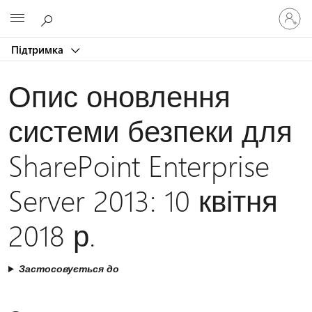
Увійдіть
Microsoft
у
свій
Підтримка
обліков
запис
Опис оновлення
системи безпеки для
SharePoint Enterprise
Server 2013: 10 квітня
2018 р.
Застосовується до