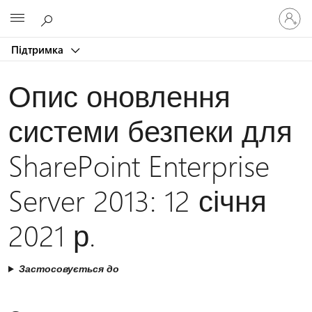
Увійдіть
Microsoft
у
свій
Підтримка
обліков
запис
Опис оновлення
системи безпеки для
SharePoint Enterprise
Server 2013: 12 січня
2021 р.
Застосовується до