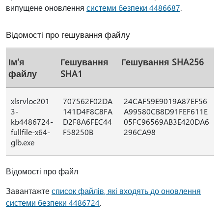
випущене оновлення
системи безпеки 4486687
.
Відомості про гешування файлу
Ім’я
Гешування
Гешування SHA256
файлу
SHA1
xlsrvloc201
707562F02DA
24CAF59E9019A87EF56
3-
141D4F8C8FA
A99580CB8D91FEF611E
kb4486724-
D2F8A6FEC44
05FC96569AB3E420DA6
fullfile-x64-
F58250B
296CA98
glb.exe
Відомості про файл
Завантажте
список файлів, які входять до оновлення
системи безпеки 4486724
.