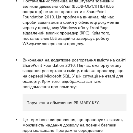
Постачальник сховища налаштувати зовнішній
великий двійковий об'єкт (BLOB-ОБ'ЄКТІВ) (EBS
оператор) не може працювати з SharePoint
Foundation 2010. Ця проблема виникає, під час
спроби завантажити файл у бібліотеці документів
через у провіднику Windows або у FrontPage
віддалений виклик процедур (RPC). Крім того,
постачальник EBS аварійно завершує роботу
W3wp.exe завершення процесу.
Виконання на додаткове розгортання вмісту на сайті
SharePoint Foundation 2010. Під час експорту етапу
завдання розгортання вмісту, є кілька процедур, що
на сервері Microsoft SQL. У цій ситуації не етапі для
експорту. Крім того, відображається таке
повідомлення про помилку:
Порушення обмеження PRIMARY KEY.
Це термінове виправлення, що пропонує як захист,
можливість надання дозволу на повний безпеки
ядра ізольоване Програмне середовище