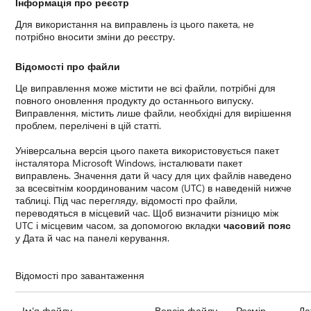
Інформація про реєстр
Для використання на виправлень із цього пакета, не
потрібно вносити зміни до реєстру.
Відомості про файли
Це виправлення може містити не всі файли, потрібні для
повного оновлення продукту до останнього випуску.
Виправлення, містить лише файли, необхідні для вирішення
проблем, перелічені в цій статті.
Універсальна версія цього пакета використовується пакет
інсталятора Microsoft Windows, інсталювати пакет
виправлень. Значення дати й часу для цих файлів наведено
за всесвітнім координованим часом (UTC) в наведеній нижче
таблиці. Під час перегляду, відомості про файли,
переводяться в місцевий час. Щоб визначити різницю між
UTC і місцевим часом, за допомогою вкладки
часовий пояс
у Дата й час на панелі керування.
Відомості про завантаження
Ім'я файлу
Версія файлу
Розмір
Да