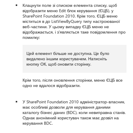
Клацнути поле зі списком елемента списку, щоб
відобразити меню Edit блок керування (ЄЦБ), у
SharePoint Foundation 2010. Крім того, ЄЦБ меню
міститься в до ListViewByQuery типу настроюваної
веб-частини. У цьому випадку ЄЦБ меню не
відображається, і з'являється таке повідомлення про
помилку:
Цей елемент більше не доступна. Це було
видалено іншим користувачем. Натисніть
кнопку ОК, щоб оновити сторінку.
Крім того, після оновлення сторінки, меню ЄЦБ все
одно не вдалося відобразити.
У SharePoint Foundation 2010 адміністратор-власник,
має особливі дозволи для керування даними
каталогу бізнес даних (BDC), коли невиправна станів.
Однак анонімний користувач також має дозвіл на
керування BDC.