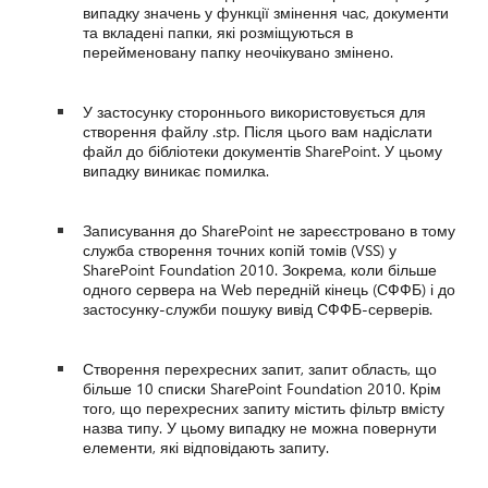
випадку значень у функції змінення час, документи
та вкладені папки, які розміщуються в
перейменовану папку неочікувано змінено.
У застосунку стороннього використовується для
створення файлу .stp. Після цього вам надіслати
файл до бібліотеки документів SharePoint. У цьому
випадку виникає помилка.
Записування до SharePoint не зареєстровано в тому
служба створення точних копій томів (VSS) у
SharePoint Foundation 2010. Зокрема, коли більше
одного сервера на Web передній кінець (СФФБ) і до
застосунку-служби пошуку вивід СФФБ-серверів.
Створення перехресних запит, запит область, що
більше 10 списки SharePoint Foundation 2010. Крім
того, що перехресних запиту містить фільтр вмісту
назва типу. У цьому випадку не можна повернути
елементи, які відповідають запиту.