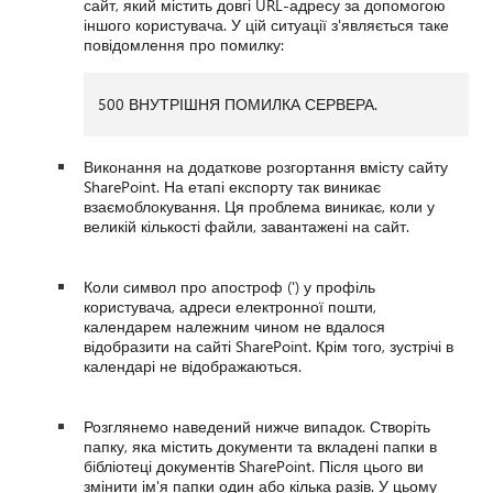
сайт, який містить довгі URL-адресу за допомогою
іншого користувача. У цій ситуації з'являється таке
повідомлення про помилку:
500 ВНУТРІШНЯ ПОМИЛКА СЕРВЕРА.
Виконання на додаткове розгортання вмісту сайту
SharePoint. На етапі експорту так виникає
взаємоблокування. Ця проблема виникає, коли у
великій кількості файли, завантажені на сайт.
Коли символ про апостроф (') у профіль
користувача, адреси електронної пошти,
календарем належним чином не вдалося
відобразити на сайті SharePoint. Крім того, зустрічі в
календарі не відображаються.
Розглянемо наведений нижче випадок. Створіть
папку, яка містить документи та вкладені папки в
бібліотеці документів SharePoint. Після цього ви
змінити ім'я папки один або кілька разів. У цьому