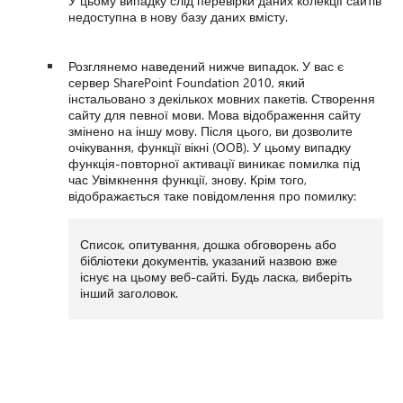
У цьому випадку слід перевірки даних колекції сайтів
недоступна в нову базу даних вмісту.
Розглянемо наведений нижче випадок. У вас є
сервер SharePoint Foundation 2010, який
інстальовано з декількох мовних пакетів. Створення
сайту для певної мови. Мова відображення сайту
змінено на іншу мову. Після цього, ви дозволите
очікування, функції вікні (OOB). У цьому випадку
функція-повторної активації виникає помилка під
час Увімкнення функції, знову. Крім того,
відображається таке повідомлення про помилку:
Список, опитування, дошка обговорень або
бібліотеки документів, указаний назвою вже
існує на цьому веб-сайті. Будь ласка, виберіть
інший заголовок.