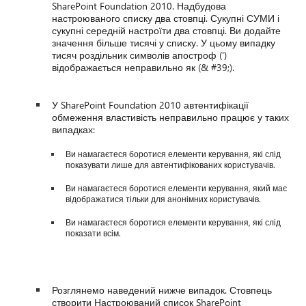
SharePoint Foundation 2010. Надбудова
настроюваного списку два стовпці. Сукупні СУМИ і
сукупні середній настроїти два стовпці. Ви додайте
значення більше тисячі у списку. У цьому випадку
тисяч роздільник символів апостроф (')
відображається неправильно як (& #39;).
У SharePoint Foundation 2010 автентифікації
обмеження властивість неправильно працює у таких
випадках:
Ви намагаєтеся боротися елементи керування, які слід
показувати лише для автентифікованих користувачів.
Ви намагаєтеся боротися елементи керування, який має
відображатися тільки для анонімних користувачів.
Ви намагаєтеся боротися елементи керування, які слід
показати всім.
Розглянемо наведений нижче випадок. Стовпець
створити Настроюваний список SharePoint