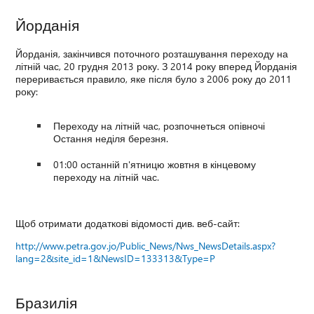
Йорданія
Йорданія, закінчився поточного розташування переходу на
літній час, 20 грудня 2013 року. З 2014 року вперед Йорданія
переривається правило, яке після було з 2006 року до 2011
року:
Переходу на літній час, розпочнеться опівночі
Остання неділя березня.
01:00 останній п'ятницю жовтня в кінцевому
переходу на літній час.
Щоб отримати додаткові відомості див. веб-сайт:
http://www.petra.gov.jo/Public_News/Nws_NewsDetails.aspx?
lang=2&site_id=1&NewsID=133313&Type=P
Бразилія