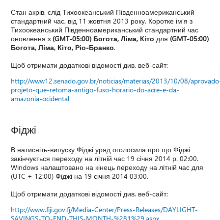
Стан акрів, слід Тихоокеанський Південноамериканський
стандартний час, від 11 жовтня 2013 року. Коротке ім'я з
Тихоокеанський Південноамериканський стандартний час
оновлення з
(GMT-05:00) Богота, Ліма, Кіто
для
(GMT-05:00)
Богота, Ліма, Кіто, Ріо-Бранко
.
Щоб отримати додаткові відомості див. веб-сайт:
http://www12.senado.gov.br/noticias/materias/2013/10/08/aprovado
projeto-que-retoma-antigo-fuso-horario-do-acre-e-da-
amazonia-ocidental
Фіджі
В натисніть-випуску Фіджі уряд оголосила про що Фіджі
закінчується переходу на літній час 19 січня 2014 р. 02:00.
Windows налаштовано на кінець переходу на літній час для
(UTC + 12:00) Фіджі на 19 січня 2014 03:00.
Щоб отримати додаткові відомості див. веб-сайт:
http://www.fiji.gov.fj/Media-Center/Press-Releases/DAYLIGHT-
SAVINGS-TO-END-THIS-MONTH-%281%29.aspx