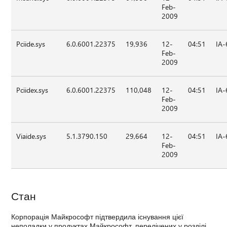
Feb-
2009
Pciide.sys
6.0.6001.22375
19,936
12-
04:51
IA-
Feb-
2009
Pciidex.sys
6.0.6001.22375
110,048
12-
04:51
IA-
Feb-
2009
Viaide.sys
5.1.3790.150
29,664
12-
04:51
IA-
Feb-
2009
Стан
Корпорація Майкрософт підтвердила існування цієї
неполадки у продуктах Майкрософт, перелічених у розділі