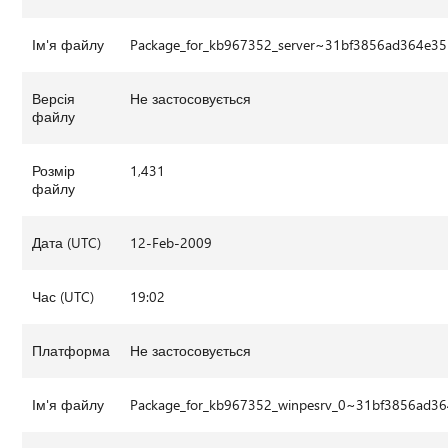
Ім'я файлу
Package_for_kb967352_server~31bf3856ad364e3
Версія
Не застосовується
файлу
Розмір
1,431
файлу
Дата (UTC)
12-Feb-2009
Час (UTC)
19:02
Платформа
Не застосовується
Ім'я файлу
Package_for_kb967352_winpesrv_0~31bf3856ad3