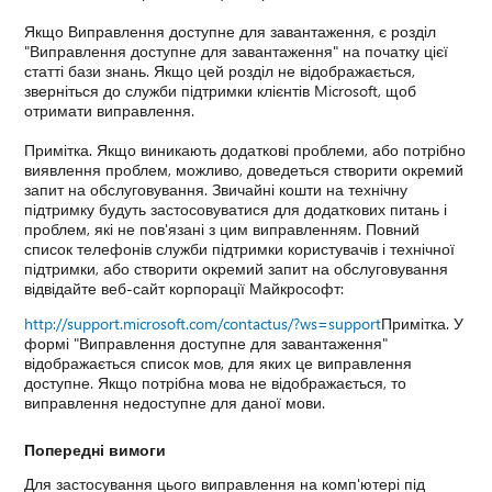
Якщо Виправлення доступне для завантаження, є розділ
"Виправлення доступне для завантаження" на початку цієї
статті бази знань. Якщо цей розділ не відображається,
зверніться до служби підтримки клієнтів Microsoft, щоб
отримати виправлення.
Примітка. Якщо виникають додаткові проблеми, або потрібно
виявлення проблем, можливо, доведеться створити окремий
запит на обслуговування. Звичайні кошти на технічну
підтримку будуть застосовуватися для додаткових питань і
проблем, які не пов'язані з цим виправленням. Повний
список телефонів служби підтримки користувачів і технічної
підтримки, або створити окремий запит на обслуговування
відвідайте веб-сайт корпорації Майкрософт:
http://support.microsoft.com/contactus/?ws=support
Примітка. У
формі "Виправлення доступне для завантаження"
відображається список мов, для яких це виправлення
доступне. Якщо потрібна мова не відображається, то
виправлення недоступне для даної мови.
Попередні вимоги
Для застосування цього виправлення на комп'ютері під