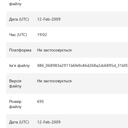
файлу
Дата (UTC)
12-Feb-2009
Час (UTC)
19:02
Платформа
Не застосовується
Ім'я файлу
X86_068983e2911b6fe9c46d268a2dc6895d_31bf38
Версія
Не застосовується
файлу
Розмір
695
файлу
Дата (UTC)
12-Feb-2009