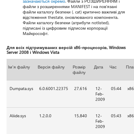
зазначаються окремо
. Файли з РОЗШИРЕННЯМ і
файли з розширеннями MANIFEST і на пов'язані
файли каталогу безпеки (. cat) критично важливі для
відстеження thestate, оновлюваного компонента.
Файли каталогу безпеки (атрибути notlisted),
підписані із цифровим підписом корпорації
Майкрософт.
Для всіх підтримуваних версій x86-процесорів, Windows
Server 2008 і Windows Vista
Ім'я файлу
Версія файлу
Розмір
Дата
Час
Пла
файлу
Dumpata.sys
6.0.6001.22375
27,616
12-
05:44
x8
Feb-
2009
Aliide.sys
1.2.0.0
15,840
12-
05:43
x8
Feb-
2009