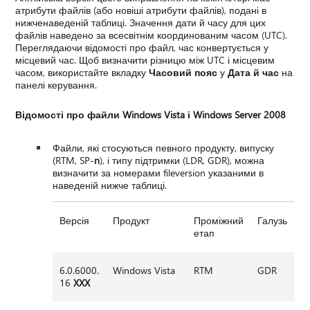
атрибути файлів (або новіші атрибути файлів), подані в
нижченаведеній таблиці. Значення дати й часу для цих
файлів наведено за всесвітнім координованим часом (UTC).
Переглядаючи відомості про файл, час конвертується у
місцевий час. Щоб визначити різницю між UTC і місцевим
часом, використайте вкладку
Часовий пояс
у
Дата й час
на
панелі керування.
Відомості про файли Windows Vista і Windows Server 2008
Файли, які стосуються певного продукту, випуску
(RTM, SP-
n
), і типу підтримки (LDR, GDR), можна
визначити за номерами fileversion указаними в
наведеній нижче таблиці.
Версія
Продукт
Проміжний
Галузь
етап
6.0.6000.
Windows Vista
RTM
GDR
16
XXX