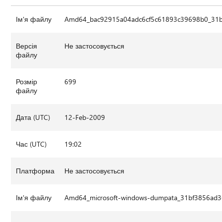
Ім'я файлу
Amd64_bac92915a04adc6cf5c61893c39698b0_31bf
Версія
Не застосовується
файлу
Розмір
699
файлу
Дата (UTC)
12-Feb-2009
Час (UTC)
19:02
Платформа
Не застосовується
Ім'я файлу
Amd64_microsoft-windows-dumpata_31bf3856ad36