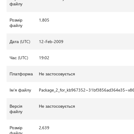
файлу
Розмір
1,805
файлу
Дата (UTC)
12-Feb-2009
Час (UTC)
19:02
Платформа
Не застосовується
Ім'я файлу
Package_2_for_kb967352~31bf3856ad364e35~x8
Версія
Не застосовується
файлу
Розмір
2,639
файлу