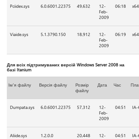
Pciidex.sys
6.0.6001.22375
49,632
12-
06:18
x6
Feb-
2009
Viaide.sys
5.1.3790.150
18,912
12-
06:19
x6
Feb-
2009
Для всіх підтримуваних версій Windows Server 2008 на
базі Itanium
Ім'я файлу
Версія файлу
Розмір
Дата
Час
Пла
файлу
Dumpata.sys
6.0.6001.22375
57,312
12-
04:51
IA-
Feb-
2009
Aliide.sys
1.2.0.0
20,448
12-
04:51
IA-