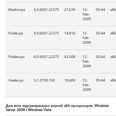
Msahci.sys
6.0.6001.22375
27,616
12-
05:44
x8
Feb-
2009
Pciide.sys
6.0.6001.22375
14,816
12-
05:44
x8
Feb-
2009
Pciidex.sys
6.0.6001.22375
43,504
12-
05:44
x8
Feb-
2009
Viaide.sys
5.1.3790.150
18,400
12-
05:44
x8
Feb-
2009
Для всіх підтримуваних версій x64-процесорів, Windows
Server 2008 і Windows Vista