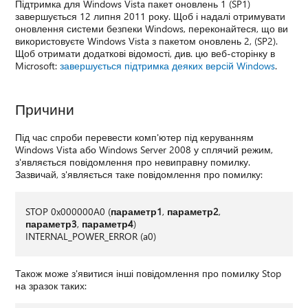
Підтримка для Windows Vista пакет оновлень 1 (SP1)
завершується 12 липня 2011 року. Щоб і надалі отримувати
оновлення системи безпеки Windows, переконайтеся, що ви
використовуєте Windows Vista з пакетом оновлень 2, (SP2).
Щоб отримати додаткові відомості, див. цю веб-сторінку в
Microsoft:
завершується підтримка деяких версій Windows
.
Причини
Під час спроби перевести комп'ютер під керуванням
Windows Vista або Windows Server 2008 у сплячий режим,
з'являється повідомлення про невиправну помилку.
Зазвичай, з'являється таке повідомлення про помилку:
STOP 0x000000A0 (
параметр1
,
параметр2
,
параметр3
,
параметр4
)
INTERNAL_POWER_ERROR (a0)
Також може з'явитися інші повідомлення про помилку Stop
на зразок таких: