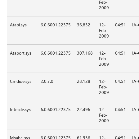
Feb-
2009
Atapi.sys
6.0.6001.22375
36,832
12-
04:51
IA-
Feb-
2009
Ataport.sys
6.0.6001.22375
307,168
12-
04:51
IA-
Feb-
2009
Cmdide.sys
2.0.7.0
28,128
12-
04:51
IA-
Feb-
2009
Intelide.sys
6.0.6001.22375
22,496
12-
04:51
IA-
Feb-
2009
Msahci.sys
6.0.6001.22375
61,936
12-
04:51
IA-