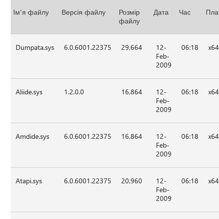
Ім'я файлу
Версія файлу
Розмір
Дата
Час
Пла
файлу
Dumpata.sys
6.0.6001.22375
29,664
12-
06:18
x6
Feb-
2009
Aliide.sys
1.2.0.0
16,864
12-
06:18
x6
Feb-
2009
Amdide.sys
6.0.6001.22375
16,864
12-
06:18
x6
Feb-
2009
Atapi.sys
6.0.6001.22375
20,960
12-
06:18
x6
Feb-
2009