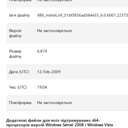
Ім'я файлу
X86_mshdc.inf_31bf3856ad364e35_6.0.6001.22375
Версія
Не застосовується
файлу
Розмір
6,874
файлу
Дата (UTC)
12-Feb-2009
Час (UTC)
19:04
Платформа
Не застосовується
Додаткові файли для всіх підтримуваних x64-
процесорів версій Windows Server 2008 і Windows Vista