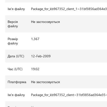
Ім'я файлу
Package_for_kb967352_client_1~31bf3856ad364e
Версія
Не застосовується
файлу
Розмір
1,367
файлу
Дата (UTC)
12-Feb-2009
Час (UTC)
19:02
Платформа
Не застосовується
Ім'я файлу
Package_for_kb967352_client~31bf3856ad364e35