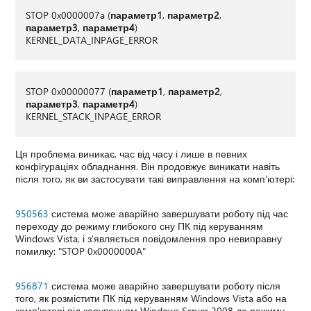
STOP 0x0000007a (
параметр1
,
параметр2
,
параметр3
,
параметр4
)
KERNEL_DATA_INPAGE_ERROR
STOP 0x00000077 (
параметр1
,
параметр2
,
параметр3
,
параметр4
)
KERNEL_STACK_INPAGE_ERROR
Ця проблема виникає, час від часу і лише в певних
конфігураціях обладнання. Він продовжує виникати навіть
після того, як ви застосувати такі виправлення на комп'ютері:
950563
система може аварійно завершувати роботу під час
переходу до режиму глибокого сну ПК під керуванням
Windows Vista, і з'являється повідомлення про невиправну
помилку: "STOP 0x0000000A"
956871
система може аварійно завершувати роботу після
того, як розмістити ПК під керуванням Windows Vista або на
комп'ютері під керуванням Windows Server 2008 до режиму