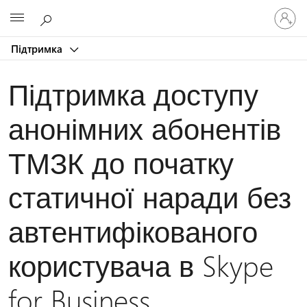
Увійдіть
Microsoft
у
свій
Підтримка
обліков
запис
Підтримка доступу
анонімних абонентів
ТМЗК до початку
статичної наради без
автентифікованого
користувача в Skype
for Business