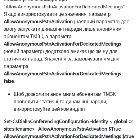
"AllowAnonymousPstnActivationForDedicatedMeetings".
Якщо використовувати це значення, параметр
AllowAnonymousPstnActivation
(наявний параметр) дає
змогу запускати динамічні наради лише анонімним
абонентам ТМЗК, а параметр
AllowAnonymousPstnActivationForDedicatedMeetings
(новий параметр) додатково вмикає цю зміну для
статичних нарад. Значення за замовчуванням для
параметра
AllowAnonymousPstnActivationForDedicatedMeetings
–
false
.
Щоб дозволити анонімним абонентам ТМЗК
проводити статичні та динамічні наради,
використовуйте цей командлет:
Set-CsDialInConferencingConfiguration -Identity < global or
site:sitename> -AllowAnonymousPstnActivation $True -
AllowAnonymousPstnActivationForDedicatedMeetings $true