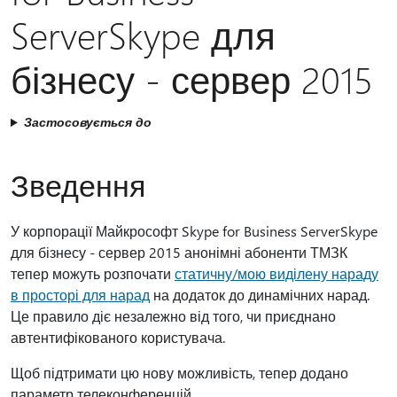
ServerSkype для
бізнесу - сервер 2015
Застосовується до
Зведення
У корпорації Майкрософт Skype for Business ServerSkype
для бізнесу - сервер 2015 анонімні абоненти ТМЗК
тепер можуть розпочати
статичну/мою виділену нараду
в просторі для нарад
на додаток до динамічних нарад.
Це правило діє незалежно від того, чи приєднано
автентифікованого користувача.
Щоб підтримати цю нову можливість, тепер додано
параметр телеконференцій