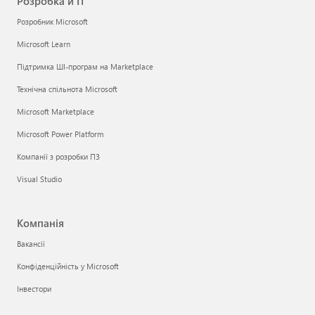
Розробка й ІТ
Розробник Microsoft
Microsoft Learn
Підтримка ШІ-програм на Marketplace
Технічна спільнота Microsoft
Microsoft Marketplace
Microsoft Power Platform
Компанії з розробки ПЗ
Visual Studio
Компанія
Вакансії
Конфіденційність у Microsoft
Інвестори