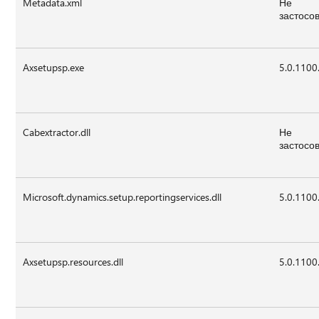
Metadata.xml
Не
застосо
Axsetupsp.exe
5.0.1100
Cabextractor.dll
Не
застосо
Microsoft.dynamics.setup.reportingservices.dll
5.0.1100
Axsetupsp.resources.dll
5.0.1100