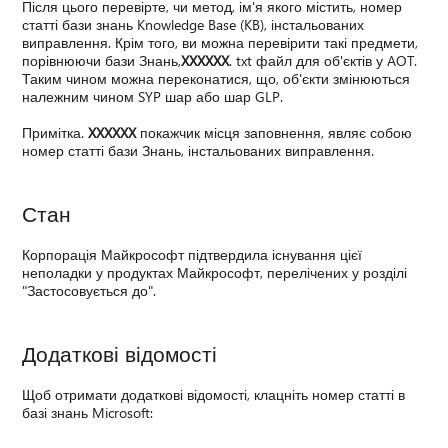
Після цього перевірте, чи метод, ім'я якого містить, номер
статті бази знань Knowledge Base (KB), інстальованих
виправлення. Крім того, ви можна перевірити такі предмети,
порівнюючи бази Знань,
XXXXXX
. txt файл для об'єктів у AOT.
Таким чином можна переконатися, що, об'єкти змінюються
належним чином SYP шар або шар GLP.
Примітка.
XXXXXX
покажчик місця заповнення, являє собою
номер статті бази Знань, інстальованих виправлення.
Стан
Корпорація Майкрософт підтвердила існування цієї
неполадки у продуктах Майкрософт, перелічених у розділі
"Застосовується до".
Додаткові відомості
Щоб отримати додаткові відомості, клацніть номер статті в
базі знань Microsoft: