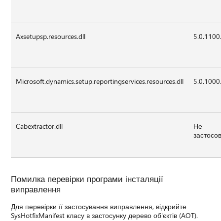
Axsetupsp.resources.dll
5.0.1100
Microsoft.dynamics.setup.reportingservices.resources.dll
5.0.1000
Cabextractor.dll
Не
застосо
Помилка перевірки програми інсталяції
виправлення
Для перевірки її застосування виправлення, відкрийте
SysHotfixManifest класу в застосунку дерево об'єктів (AOT).