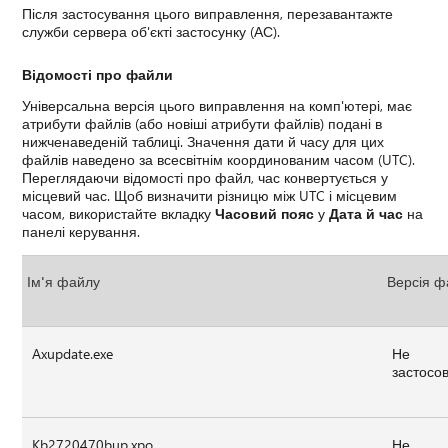
Після застосування цього виправлення, перезавантажте
служби сервера об'єкті застосунку (АС).
Відомості про файли
Універсальна версія цього виправлення на комп'ютері, має
атрибути файлів (або новіші атрибути файлів) подані в
нижченаведеній таблиці. Значення дати й часу для цих
файлів наведено за всесвітнім координованим часом (UTC).
Переглядаючи відомості про файл, час конвертується у
місцевий час. Щоб визначити різницю між UTC і місцевим
часом, використайте вкладку
Часовий пояс
у
Дата й час
на
панелі керування.
Ім'я файлу
Версія ф
Axupdate.exe
Не
застосо
Kb2720470bup.xpo
Не