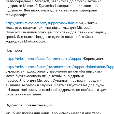
безпосередньо з Microsoft, зверніться до служби технічної
підтримки Microsoft Dynamics і створити новий запит на
підтримку. Для цього перейдіть на веб-сайт корпорації
Майкрософт:
https://mbs.microsoft.com/support/newstart.aspx
Ви також
можете зв'язатися технічна підтримка для Microsoft
Dynamics, за допомогою цих посилань для певних номерів у
країні. Для цього відвідайте один із таких веб-сайтах
корпорації Майкрософт:
Партнери
https://mbs.microsoft.com/partnersource/support/
Користувачі
https://mbs.microsoft.com/customersource/support/information/Sup
окремих випадках оплату звернення до служби підтримки
може бути скасовано якщо технічної підтримки
професійного для Microsoft Dynamics і пов'язані продукти
визначає телефонів служби. Плата стягується на для будь-
які додаткові послуги технічної підтримки, не пов'язані з цим
оновленням питання.
Відомості про інсталяцію
Якщо настройки для однієї або кількох методів або таблиці,