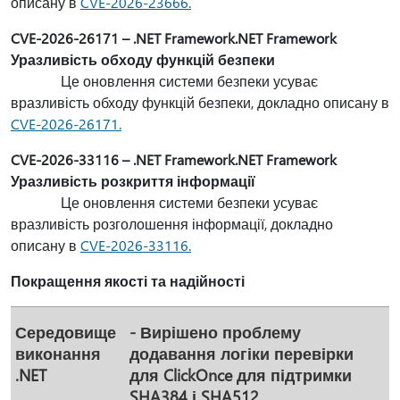
описану в
CVE-2026-23666.
CVE-2026-26171 – .NET Framework.NET Framework
Уразливість обходу функцій безпеки
Це оновлення системи безпеки усуває
вразливість обходу функцій безпеки, докладно описану в
CVE-2026-26171.
CVE-2026-33116 – .NET Framework.NET Framework
Уразливість розкриття інформації
Це оновлення системи безпеки усуває
вразливість розголошення інформації, докладно
описану в
CVE-2026-33116.
Покращення якості та надійності
Середовище
- Вирішено проблему
виконання
додавання логіки перевірки
.NET
для ClickOnce для підтримки
SHA384 і SHA512