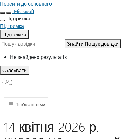
Перейти до основного
Microsoft
Підтримка
Підтримка
Підтримка
Знайти
Пошук довідки
Не знайдено результатів
Скасувати
Увійдіть
у
свій
обліковий
запис
Пов’язані теми
14 квітня 2026 р. –