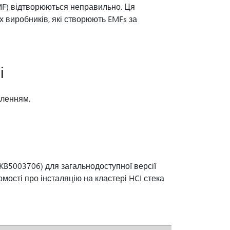
MF) відтворюються неправильно. Ця
 виробників, які створюють EMFs за
і
вленням.
KB5003706) для загальнодоступної версії
омості про інсталяцію на кластері HCI стека