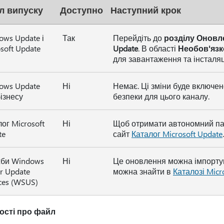
л випуску
Доступно
Наступний крок
ows Update і
Так
Перейдіть до
розділу Оновл
soft Update
Update
. В області
Необов'язк
для завантаження та інсталяц
ows Update
Ні
Немає. Ці зміни буде включе
ізнесу
безпеки для цього каналу.
ог Microsoft
Ні
Щоб отримати автономний пак
te
сайт
Каталог Microsoft Update
.
би Windows
Ні
Це оновлення можна імпортув
r Update
можна знайти в
Каталозі Micr
ces (WSUS)
ості про файл