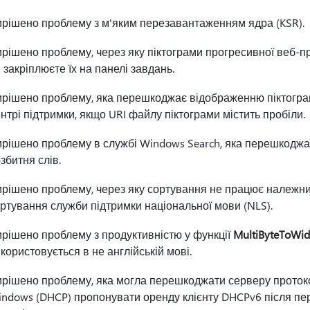
рішено проблему з м'яким перезавантаженням ядра (KSR)
рішено проблему, через яку піктограми прогресивної веб-пр
 закріплюєте їх на панелі завдань.
рішено проблему, яка перешкоджає відображенню піктограм
нтрі підтримки, якщо URI файлу піктограми містить пробіли.
рішено проблему в службі Windows Search, яка перешкоджає
збитня слів.
рішено проблему, через яку сортування не працює належним
ртування служби підтримки національної мови (NLS).
рішено проблему з продуктивністю у функції
MultiByteToWid
користовується в не англійській мові.
рішено проблему, яка могла перешкоджати серверу проток
ndows (DHCP) пропонувати оренду клієнту DHCPv6 після пере