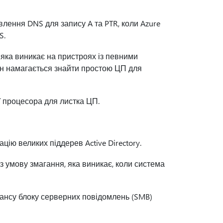
лення DNS для запису A та PTR, коли Azure
S.
яка виникає на пристроях із певними
ін намагається знайти простою ЦП для
ї процесора для листка ЦП.
ацію великих піддерев Active Directory.
 умову змагання, яка виникає, коли система
еансу блоку серверних повідомлень (SMB)