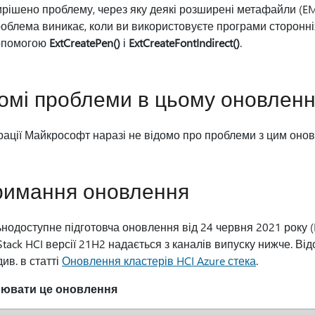
рішено проблему, через яку деякі розширені метафайли (E
облема виникає, коли ви використовуєте програми сторонніх
опомогою
ExtCreatePen()
і
ExtCreateFontIndirect()
.
омі проблеми в цьому оновленн
ації Майкрософт наразі не відомо про проблеми з цим оно
римання оновлення
нодоступне підготовча оновлення від 24 червня 2021 року (
Stack HCI версії 21H2 надається з каналів випуску нижче. Від
див. в статті
Оновлення кластерів HCI Azure стека
.
лювати це оновлення