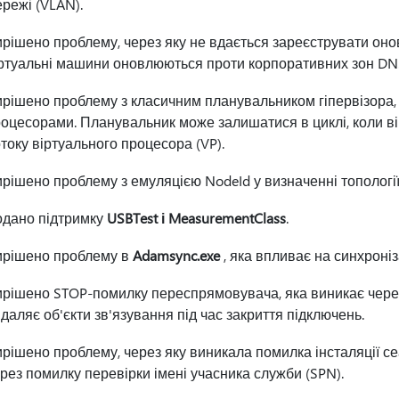
режі (VLAN).
рішено проблему, через яку не вдається зареєструвати онов
ртуальні машини оновлюються проти корпоративних зон DN
рішено проблему з класичним планувальником гіпервізора, 
оцесорами. Планувальник може залишатися в циклі, коли в
току віртуального процесора (VP).
рішено проблему з емуляцією NodeId у визначенні топологі
одано підтримку
USBTest і MeasurementClass
.
ирішено проблему в
Adamsync.exe
, яка впливає на синхроніз
рішено STOP-помилку переспрямовувача, яка виникає через
даляє об'єкти зв'язування під час закриття підключень.
рішено проблему, через яку виникала помилка інсталяції с
рез помилку перевірки імені учасника служби (SPN).