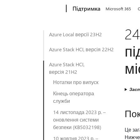
Microsoft
Підтримка
Microsoft 365
O
24
Azure Local версії 23H2
пі
Azure Stack HCI, версія 22H2
мі
Azure Stack HCI,
версія 21H2
Нотатки про випуск
Заст
Кінець оператора
служби
Пок
14 листопада 2023 р. –
оновлення системи
безпеки (KB5032198)
Це заг
Нижче 
10 жовтня 2023 р. –