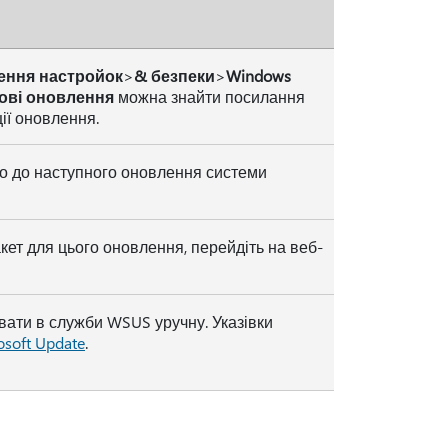
ення настройок
>
& безпеки
>
Windows
ові оновлення
можна знайти посилання
ії оновлення.
но до наступного оновлення системи
ет для цього оновлення, перейдіть на веб-
ати в служби WSUS уручну. Указівки
osoft Update
.