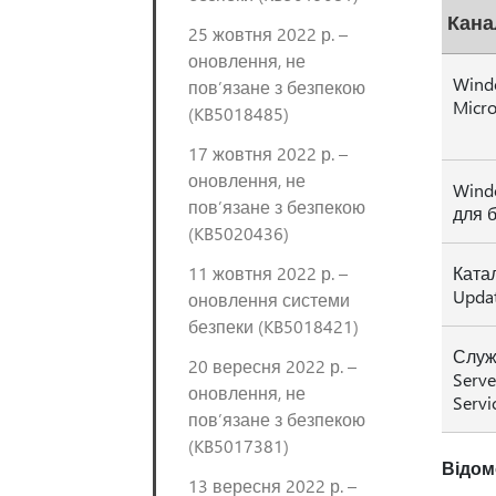
Кана
25 жовтня 2022 р. –
оновлення, не
Wind
пов’язане з безпекою
Micro
(KB5018485)
17 жовтня 2022 р. –
оновлення, не
Wind
пов’язане з безпекою
для б
(KB5020436)
11 жовтня 2022 р. –
Катал
Upda
оновлення системи
безпеки (KB5018421)
Служ
20 вересня 2022 р. –
Serve
оновлення, не
Servi
пов’язане з безпекою
(KB5017381)
Відом
13 вересня 2022 р. –