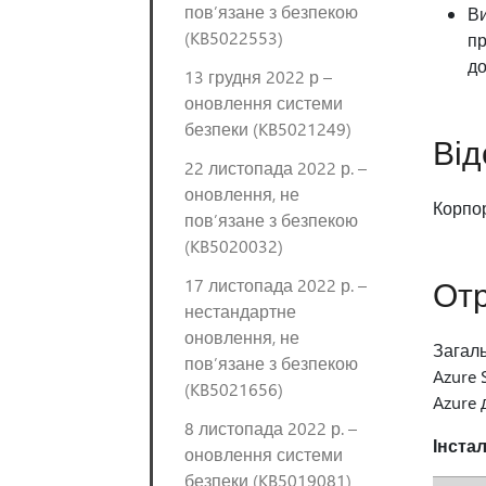
пов’язане з безпекою
Ви
(KB5022553)
пр
д
13 грудня 2022 р –
оновлення системи
безпеки (KB5021249)
Від
22 листопада 2022 р. –
оновлення, не
Корпор
пов’язане з безпекою
(KB5020032)
От
17 листопада 2022 р. –
нестандартне
оновлення, не
Загаль
пов’язане з безпекою
Azure 
(KB5021656)
Azure 
8 листопада 2022 р. –
Інста
оновлення системи
безпеки (KB5019081)