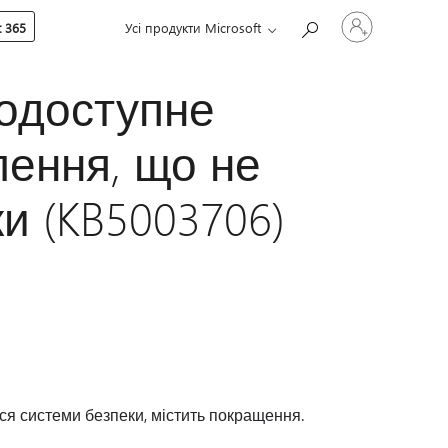
Увійдіть
 365
Усі продукти Microsoft
у
свій
обліковий
запис
нодоступне
лення, що не
и (KB5003706)
ся системи безпеки, містить покращення.