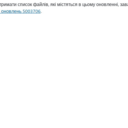
римати список файлів, які містяться в цьому оновленні, за
а оновлень 5003706
.