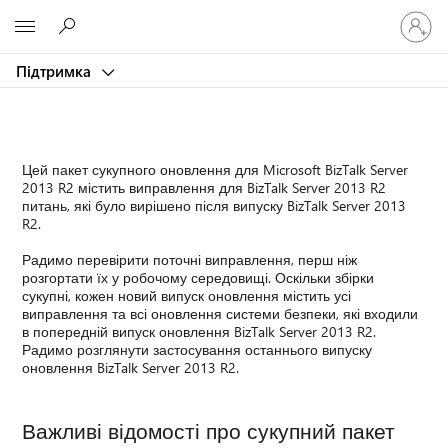
Увійдіть
Microsoft
у
свій
Підтримка
обліков
запис
Цей пакет сукупного оновлення для Microsoft BizTalk Server
2013 R2 містить виправлення для BizTalk Server 2013 R2
питань, які було вирішено після випуску BizTalk Server 2013
R2.
Радимо перевірити поточні виправлення, перш ніж
розгортати їх у робочому середовищі. Оскільки збірки
сукупні, кожен новий випуск оновлення містить усі
виправлення та всі оновлення системи безпеки, які входили
в попередній випуск оновлення BizTalk Server 2013 R2.
Радимо розглянути застосування останнього випуску
оновлення BizTalk Server 2013 R2.
Важливі відомості про сукупний пакет