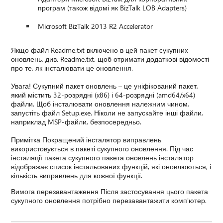
програм (також відомі як BizTalk LOB Adapters)
Microsoft BizTalk 2013 R2 Accelerator
Якщо файл Readme.txt включено в цей пакет сукупних
оновлень, див. Readme.txt, щоб отримати додаткові відомості
про те, як інсталювати це оновлення.
Увага! Сукупний пакет оновлень – це уніфікований пакет,
який містить 32-розрядні (x86) і 64-розрядні (amd64/x64)
файли. Щоб інсталювати оновлення належним чином,
запустіть файл Setup.exe. Ніколи не запускайте інші файли,
наприклад MSP-файли, безпосередньо.
Примітка Покращений інсталятор виправлень
використовується в пакеті сукупного оновлення. Під час
інсталяції пакета сукупного пакета оновлень інсталятор
відображає список інстальованих функцій, які оновлюються, і
кількість виправлень для кожної функції.
Вимога перезавантаження Після застосування цього пакета
сукупного оновлення потрібно перезавантажити комп'ютер.