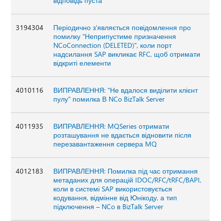
відповідь пуста
3194304
Періодично з'являється повідомлення про
помилку "Неприпустиме призначення
NCoConnection (DELETED)", коли порт
надсилання SAP викликає RFC, щоб отримати
відкриті елементи
4010116
ВИПРАВЛЕННЯ: "Не вдалося виділити клієнт
пулу" помилка В NCo BizTalk Server
4011935
ВИПРАВЛЕННЯ: MQSeries отримати
розташування не вдається відновити після
перезавантаження сервера MQ
4012183
ВИПРАВЛЕННЯ: Помилка під час отримання
метаданих для операцій IDOC/RFC/tRFC/BAPI,
коли в системі SAP використовується
кодування, відмінне від Юнікоду, а тип
підключення – NCo в BizTalk Server