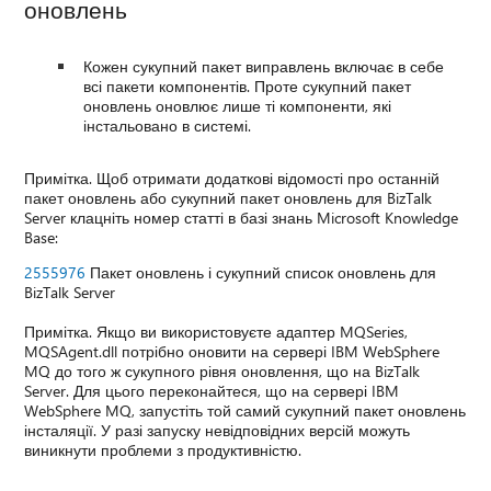
оновлень
Кожен сукупний пакет виправлень включає в себе
всі пакети компонентів. Проте сукупний пакет
оновлень оновлює лише ті компоненти, які
інстальовано в системі.
Примітка. Щоб отримати додаткові відомості про останній
пакет оновлень або сукупний пакет оновлень для BizTalk
Server клацніть номер статті в базі знань Microsoft Knowledge
Base:
2555976
Пакет оновлень і сукупний список оновлень для
BizTalk Server
Примітка. Якщо ви використовуєте адаптер MQSeries,
MQSAgent.dll потрібно оновити на сервері IBM WebSphere
MQ до того ж сукупного рівня оновлення, що на BizTalk
Server. Для цього переконайтеся, що на сервері IBM
WebSphere MQ, запустіть той самий сукупний пакет оновлень
інсталяції. У разі запуску невідповідних версій можуть
виникнути проблеми з продуктивністю.