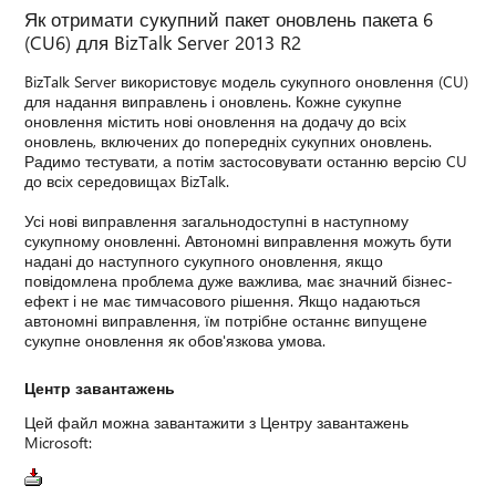
Як отримати сукупний пакет оновлень пакета 6
(CU6) для BizTalk Server 2013 R2
BizTalk Server використовує модель сукупного оновлення (CU)
для надання виправлень і оновлень. Кожне сукупне
оновлення містить нові оновлення на додачу до всіх
оновлень, включених до попередніх сукупних оновлень.
Радимо тестувати, а потім застосовувати останню версію CU
до всіх середовищах BizTalk.
Усі нові виправлення загальнодоступні в наступному
сукупному оновленні. Автономні виправлення можуть бути
надані до наступного сукупного оновлення, якщо
повідомлена проблема дуже важлива, має значний бізнес-
ефект і не має тимчасового рішення. Якщо надаються
автономні виправлення, їм потрібне останнє випущене
сукупне оновлення як обов'язкова умова.
Центр завантажень
Цей файл можна завантажити з Центру завантажень
Microsoft: