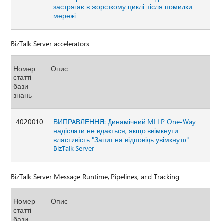
застрягає в жорсткому циклі після помилки
мережі
BizTalk Server accelerators
Номер
Опис
статті
бази
знань
4020010
ВИПРАВЛЕННЯ: Динамічний MLLP One-Way
надіслати не вдається, якщо ввімкнути
властивість "Запит на відповідь увімкнуто"
BizTalk Server
BizTalk Server Message Runtime, Pipelines, and Tracking
Номер
Опис
статті
бази