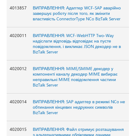
4013857
ВИПРАВЛЕННЯ: Адаптер WCF-SAP аварійно
завершує роботу після того, як змінити
властивість ConnectorType NCo BizTalk Server
4020011
ВИПРАВЛЕННЯ: WCF-WebHTTP Two-Way
надіслати відповідь відповідає на пусте
повідомлення, і викликає JSON декодер не в
BizTalk Server
4020012
ВИПРАВЛЕННЯ: MIME/SMIME декодер у
компоненті каналу декодер MIME вибирає
неправильні MIME повідомлення частини
BizTalk Server
4020014
ВИПРАВЛЕННЯ: SAP адаптер в режимі NCo не
обтинання кінцевих недрукних символів
BizTalk Server
4020015
ВИПРАВЛЕННЯ: Файл отримує розташування
з альтернативними обліковими даними