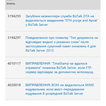
знань
3194293
Загублені екземпляри служби BizTalk DTA не
видаляються завданням "DTA purge and Архів"
у BizTalk Server
3194297
Повідомлення про помилку "Тип документа не
відповідає жодної з указаних схем" після
застосування сукупний пакет оновлень 4 для
BizTalk Server 2013
4010117
ВИПРАВЛЕННЯ: "TimeStamp не вдалося
отримати" помилка BizTalk Server, коли FTP-
сервер відповідає за допомогою мілісекунд
4020018
ВИПРАВЛЕННЯ: BOM не видаляється MIME
кодувальник, коли вміст-передавання
кодування 8-розрядний BizTalk Server