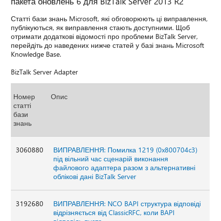
пакета оновлень 6 для BizTalk Server 2013 R2
Статті бази знань Microsoft, які обговорюють ці виправлення,
публікуються, як виправлення стають доступними. Щоб
отримати додаткові відомості про проблеми BizTalk Server,
перейдіть до наведених нижче статей у базі знань Microsoft
Knowledge Base.
BizTalk Server Adapter
Номер
Опис
статті
бази
знань
3060880
ВИПРАВЛЕННЯ: Помилка 1219 (0x800704c3)
під вільний час сценарій виконання
файлового адаптера разом з альтернативні
облікові дані BizTalk Server
3192680
ВИПРАВЛЕННЯ: NCO BAPI структура відповіді
відрізняється від ClassicRFC, коли BAPI