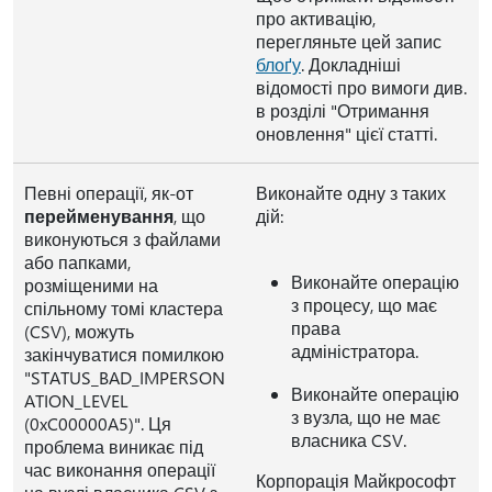
про активацію,
перегляньте цей запис
блоґу
. Докладніші
відомості про вимоги див.
в розділі "Отримання
оновлення" цієї статті.
Певні операції, як-от
Виконайте одну з таких
перейменування
, що
дій:
виконуються з файлами
або папками,
Виконайте операцію
розміщеними на
з процесу, що має
спільному томі кластера
права
(CSV), можуть
адміністратора.
закінчуватися помилкою
"STATUS_BAD_IMPERSON
Виконайте операцію
ATION_LEVEL
з вузла, що не має
(0xC00000A5)". Ця
власника CSV.
проблема виникає під
час виконання операції
Корпорація Майкрософт