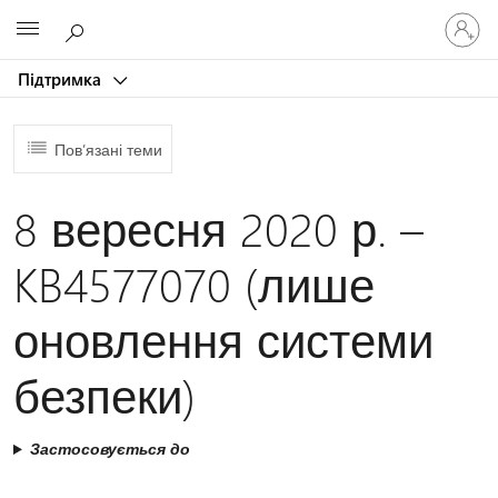
Увійдіть
Microsoft
у
свій
Підтримка
обліков
запис
Пов’язані теми
8 вересня 2020 р. –
KB4577070 (лише
оновлення системи
безпеки)
Застосовується до