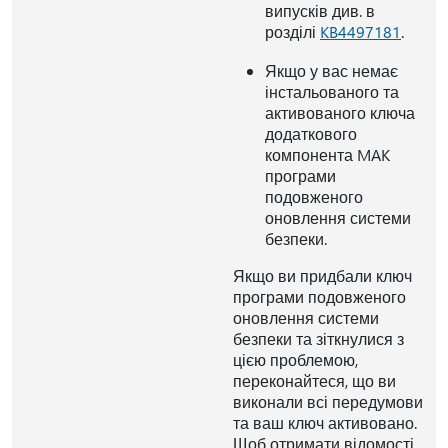
випусків див. в
розділі
KB4497181
.
Якщо у вас немає
інстальованого та
активованого ключа
додаткового
компонента MAK
програми
подовженого
оновлення системи
безпеки.
Якщо ви придбали ключ
програми подовженого
оновлення системи
безпеки та зіткнулися з
цією проблемою,
переконайтеся, що ви
виконали всі передумови
та ваш ключ активовано.
Щоб отримати відомості