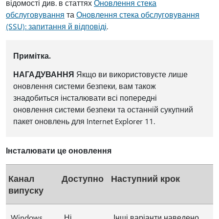
відомості див. в статтях
Оновлення стека
обслуговування
та
Оновлення стека обслуговування
(SSU): запитання й відповіді
.
Примітка.
НАГАДУВАННЯ
Якщо ви використовуєте лише
оновлення системи безпеки, вам також
знадобиться інсталювати всі попередні
оновлення системи безпеки та останній сукупний
пакет оновлень для Internet Explorer 11.
Інсталювати це оновлення
Канал
Доступно
Наступний крок
випуску
Windows
Ні
Інші варіанти наведено