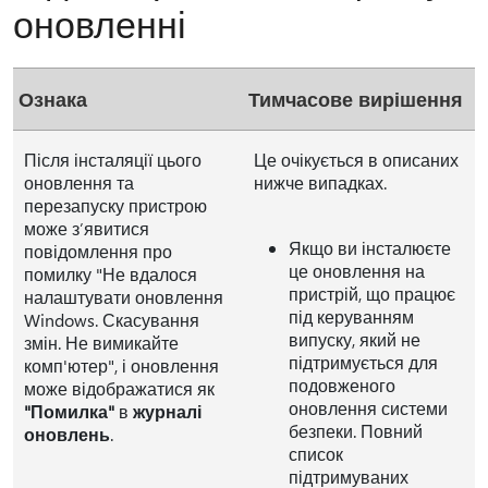
оновленні
Ознака
Тимчасове вирішення
Після інсталяції цього
Це очікується в описаних
оновлення та
нижче випадках.
перезапуску пристрою
може з’явитися
Якщо ви інсталюєте
повідомлення про
це оновлення на
помилку "Не вдалося
пристрій, що працює
налаштувати оновлення
під керуванням
Windows. Скасування
випуску, який не
змін. Не вимикайте
підтримується для
комп'ютер", і оновлення
подовженого
може відображатися як
оновлення системи
"Помилка"
в
журналі
безпеки. Повний
оновлень
.
список
підтримуваних