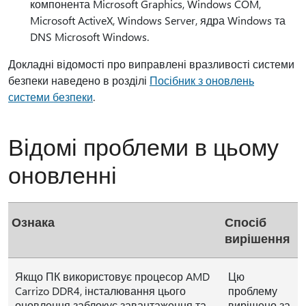
компонента Microsoft Graphics, Windows COM,
Microsoft ActiveX, Windows Server, ядра Windows та
DNS Microsoft Windows.
Докладні відомості про виправлені вразливості системи
безпеки наведено в розділі
Посібник з оновлень
системи безпеки
.
Відомі проблеми в цьому
оновленні
Ознака
Спосіб
вирішення
Якщо ПК використовує процесор AMD
Цю
Carrizo DDR4, інсталювання цього
проблему
оновлення заблокує завантаження та
вирішено за