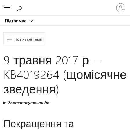
Увійдіть
Microsoft
у
свій
Підтримка
обліков
запис
Пов’язані теми
9 травня 2017 р. –
KB4019264 (щомісячне
зведення)
Застосовується до
Покращення та