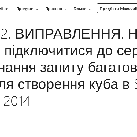
ffice
Продукти
Пристрої
Більше
Придбати Microsoft
82. ВИПРАВЛЕННЯ. 
 підключитися до се
нання запиту багато
ля створення куба в 
 2014