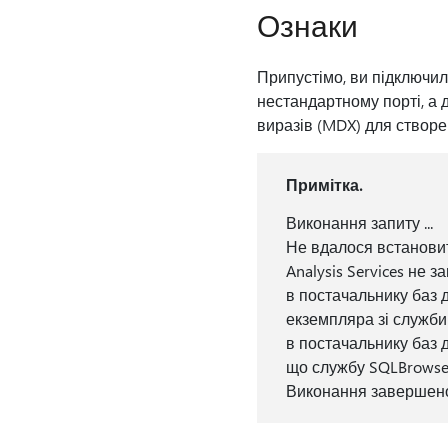
Ознаки
Припустімо, ви підключил
нестандартному порті, а 
виразів (MDX) для створе
Примітка.
Виконання запиту ...
Не вдалося встановит
Analysis Services не 
в постачальнику баз 
екземпляра зі служби
в постачальнику баз 
що службу SQLBrowse
Виконання завершен