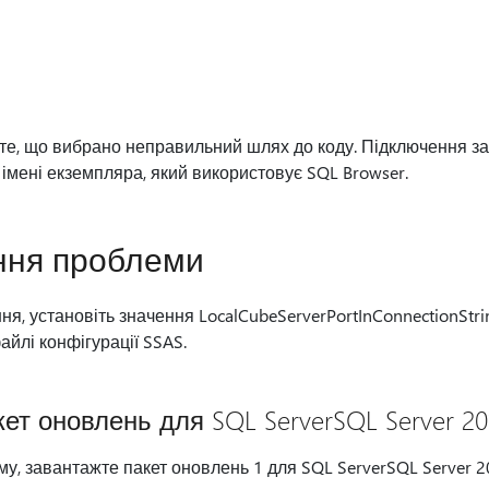
те, що вибрано неправильний шлях до коду. Підключення з
мені екземпляра, який використовує SQL Browser.
ння проблеми
, установіть значення LocalCubeServerPortInConnectionStri
айлі конфігурації SSAS.
кет оновлень для SQL ServerSQL Server 20
, завантажте пакет оновлень 1 для SQL ServerSQL Server 2