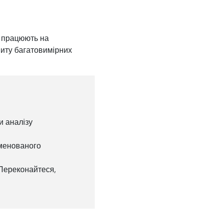
і працюють на
питу багатовимірних
и аналізу
іменованого
 Переконайтеся,