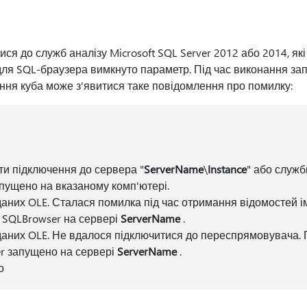
ися до служб аналізу Microsoft SQL Server 2012 або 2014, як
для SQL-браузера вимкнуто параметр. Під час виконання за
ння куба може з'явитися таке повідомлення про помилку:
и підключення до сервера "
ServerName
\
Instance
" або служб
запущено на вказаному комп'ютері.
даних OLE. Сталася помилка під час отримання відомостей 
 SQLBrowser на сервері
ServerName
.
даних OLE. Не вдалося підключитися до переспрямовувача.
r запущено на сервері
ServerName
.
о