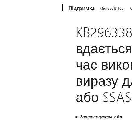
Microsoft
Підтримка
Microsoft 365
O
KB29633
вдається
час вико
виразу д
або SSAS
Застосовується до