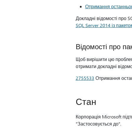
Отримання останньог
Докладні відомості про SQ
SQL Server 2014 із пакет
Відомості про па
Щоб вирішити цю проблему
отримати докладні відомост
2755533
Отримання остан
Стан
Корпорація Microsoft підт
"Застосовується до".