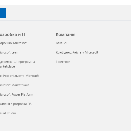
озробка й ІТ
Компанія
озробник Microsoft
Вакансії
crosoft Learn
Конфіденційність у Microsoft
ідтримка ШІ-програм на
Інвестори
arketplace
хнічна спільнота Microsoft
icrosoft Marketplace
crosoft Power Platform
омпанії з розробки ПЗ
sual Studio