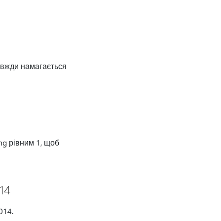
авжди намагається
ng рівним 1, щоб
14
014.