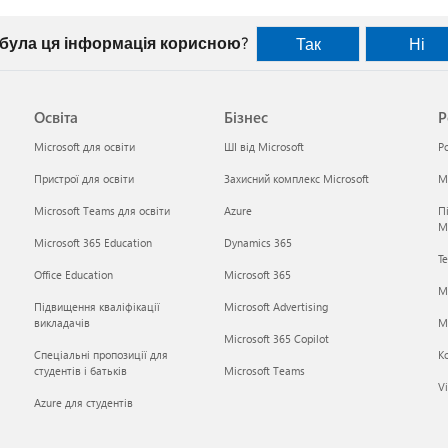
 була ця інформація корисною?
Так
Ні
Освіта
Бізнес
Р
Microsoft для освіти
ШІ від Microsoft
Р
Пристрої для освіти
Захисний комплекс Microsoft
Mi
Microsoft Teams для освіти
Azure
П
M
Microsoft 365 Education
Dynamics 365
Те
Office Education
Microsoft 365
M
Підвищення кваліфікації
Microsoft Advertising
викладачів
Mi
Microsoft 365 Copilot
Спеціальні пропозиції для
К
студентів і батьків
Microsoft Teams
Vi
Azure для студентів