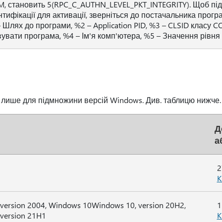
, становить 5(RPC_C_AUTHN_LEVEL_PKT_INTEGRITY). Щоб пі
тифікації для активації, зверніться до постачальника прогр
 Шлях до програми, %2 – Application PID, %3 – CLSID класу C
увати програма, %4 – Ім'я комп'ютера, %5 – Значення рівня 
і лише для підмножини версій Windows. Див. таблицю нижче.
Д
а
2
K
ersion 2004, Windows 10Windows 10, version 20H2,
1
version 21H1
K