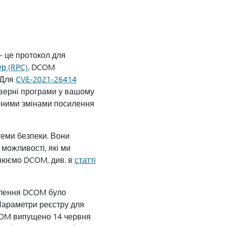
– це протокол для
р (RPC).
DCOM
 Для
CVE-2021-26414
рверні програми у вашому
еними змінами посилення
еми безпеки. Вони
 можливості, які ми
цнюємо DCOM, див. в
статті
илення DCOM було
"Параметри реєстру для
COM випущено 14 червня