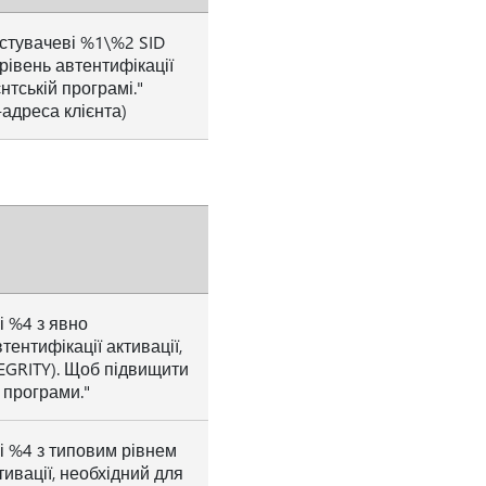
истувачеві %1\%2 SID
рівень автентифікації
тській програмі."
-адреса клієнта)
і %4 з явно
ентифікації активації,
EGRITY). Щоб підвищити
 програми."
і %4 з типовим рівнем
тивації, необхідний для