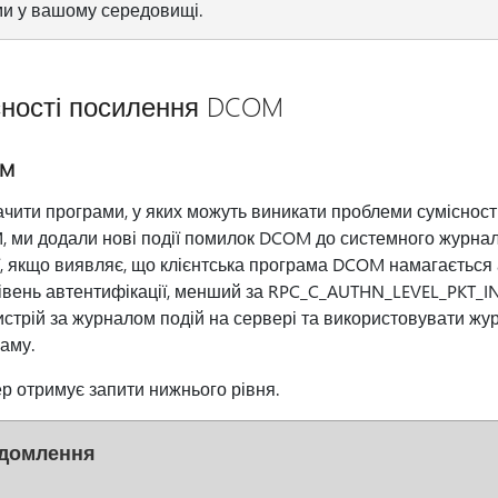
и у вашому середовищі.
сності посилення DCOM
OM
ити програми, у яких можуть виникати проблеми сумісності
 ми додали нові події помилок DCOM до системного журналу
ї, якщо виявляє, що клієнтська програма DCOM намагається
вень автентифікації, менший за RPC_C_AUTHN_LEVEL_PKT_I
истрій за журналом подій на сервері та використовувати жур
аму.
 отримує запити нижнього рівня.
домлення