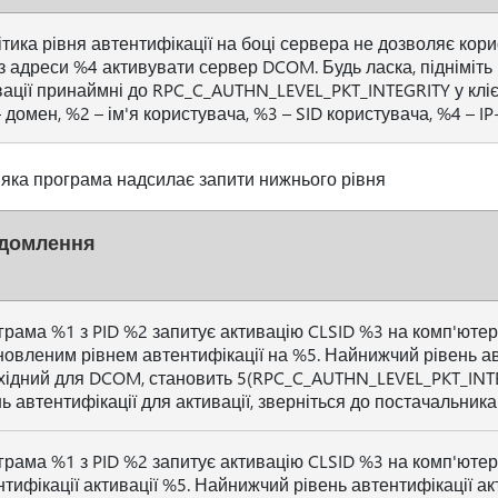
ітика рівня автентифікації на боці сервера не дозволяє кор
з адреси %4 активувати сервер DCOM. Будь ласка, підніміть 
вації принаймні до RPC_C_AUTHN_LEVEL_PKT_INTEGRITY у клієн
 домен, %2 – ім'я користувача, %3 – SID користувача, %4 – IP
 яка програма надсилає запити нижнього рівня
домлення
грама %1 з PID %2 запитує активацію CLSID %3 на комп'ютер
новленим рівнем автентифікації на %5. Найнижчий рівень авт
хідний для DCOM, становить 5(RPC_C_AUTHN_LEVEL_PKT_INT
ь автентифікації для активації, зверніться до постачальника
грама %1 з PID %2 запитує активацію CLSID %3 на комп'ютер
тифікації активації %5. Найнижчий рівень автентифікації ак