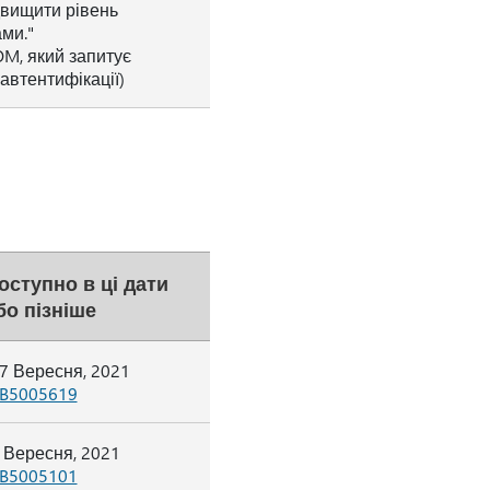
двищити рівень
ами."
OM, який запитує
автентифікації)
оступно в ці дати
бо пізніше
7 Вересня, 2021
B5005619
 Вересня, 2021
B5005101