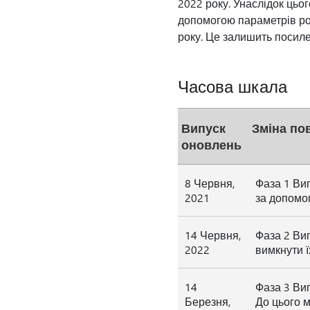
2022 року. Унаслідок цьо
допомогою параметрів ро
року. Це залишить посил
Часова шкала
Випуск
Зміна по
оновлень
8 Червня,
Фаза 1 Вип
2021
за допомог
14 Червня,
Фаза 2 Вип
2022
вимкнути ї
14
Фаза 3 Вип
Березня,
До цього м