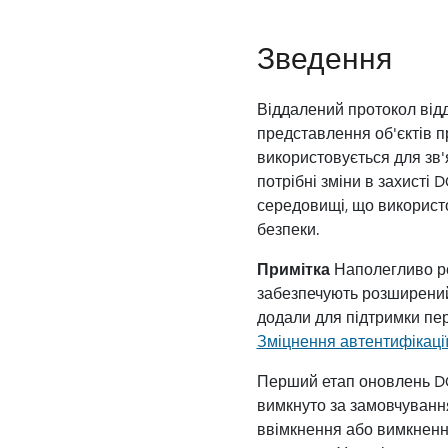
Зведення
Віддалений протокол від
представлення об'єктів 
використовується для зв
потрібні зміни в захисті
середовищі, що викорис
безпеки.
Примітка
Наполегливо ре
забезпечують розширений з
додали для підтримки пер
Зміцнення автентифікаці
Перший етап оновлень D
вимкнуто за замовчування
ввімкнення або вимкненн