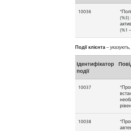
10036
"Пол
(%3) 
акти
(%1 –
Події клієнта
– указують,
Ідентифікатор
Пові
події
10037
"Про
вста
необ
рівен
10038
"Про
автен