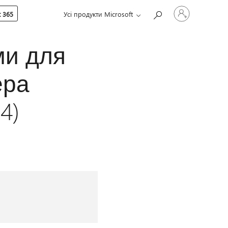
Увійдіть
 365
Усі продукти Microsoft
у
свій
обліковий
запис
ми для
ера
4)