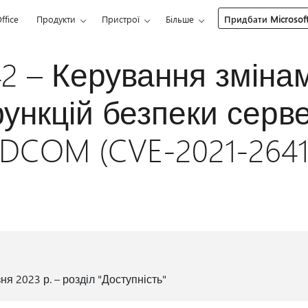
ffice
Продукти
Пристрої
Більше
Придбати Microsoft
2 – Керування зміна
ункцій безпеки серв
DCOM (CVE-2021-2641
я 2023 р. – розділ "Доступність"