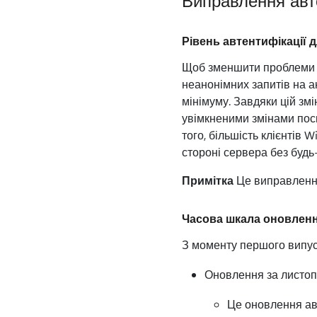
Виправлення авто
Рівень автентифікації д
Щоб зменшити проблеми із
неанонімних запитів на 
мінімуму. Завдяки цій зм
увімкненими змінами пос
того, більшість клієнті
стороні сервера без будь
Примітка
Це виправлення
Часова шкала оновлен
З моменту першого випуск
Оновлення за листоп
Це оновлення авт