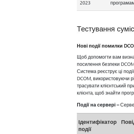
2023
програмам
Тестування сумі
Нові події помилки DC
Щоб допомогти вам визнач
посилення безпеки DCOM,
Система реєструє ці поді
DCOM, використовуючи рі
трасувати клієнтський пр
клієнта, щоб знайти прогр
Події на сервері –
Сервер
Ідентифікатор
Пові
події