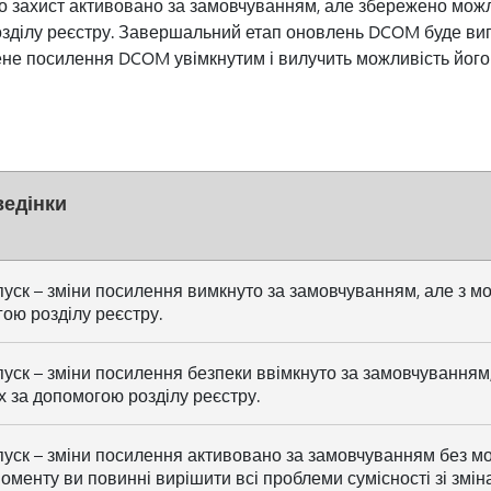
го захист активовано за замовчуванням, але збережено можл
зділу реєстру. Завершальний етап оновлень DCOM буде ви
ене посилення DCOM увімкнутим і вилучить можливість його
ведінки
уск – зміни посилення вимкнуто за замовчуванням, але з мо
ою розділу реєстру.
уск – зміни посилення безпеки ввімкнуто за замовчуванням
х за допомогою розділу реєстру.
уск – зміни посилення активовано за замовчуванням без мо
оменту ви повинні вирішити всі проблеми сумісності зі змі