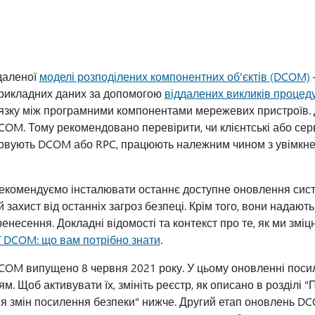
даленої
моделі розподілених компонентних об'єктів (DCOM)
прикладних даних за допомогою
віддалених викликів процеду
'язку між програмними компонентами мережевих пристроїв.
 DCOM. Тому рекомендовано перевірити, чи клієнтські або се
товують DCOM або RPC, працюють належним чином з увімкн
комендуємо інсталювати останнє доступне оновлення сист
ахист від останніх загроз безпеці. Крім того, вони надають
енесення. Докладні відомості та контекст про те, як ми змі
ї DCOM: що вам потрібно знати
.
COM випущено 8 червня 2021 року. У цьому оновленні пос
м. Щоб активувати їх, змініть реєстр, як описано в розділі 
я змін посилення безпеки" нижче. Другий етап оновлень D