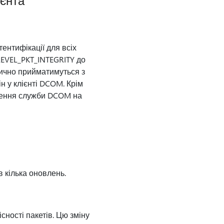
ієнта
ентифікації для всіх
LEVEL_PKT_INTEGRITY до
тично прийматимуться з
 у клієнті DCOM. Крім
илення служби DCOM на
 кілька оновлень.
сності пакетів. Цю зміну