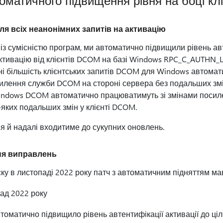
матичного підвищення рівня на боці кл
ля всіх неанонімних запитів на активацію
 сумісністю програм, ми автоматично підвищили рівень авт
активацію від клієнтів DCOM на базі Windows RPC_C_AUTHN_
іні більшість клієнтських запитів DCOM для Windows автома
илення служби DCOM на стороні сервера без подальших змін
в Windows DCOM автоматично працюватимуть зі змінами пос
-яких подальших змін у клієнті DCOM.
 й надалі входитиме до сукупних оновлень.
ня виправлень
у в листопаді 2022 року патч з автоматичним підняттям мав
ад 2022 року
оматично підвищило рівень автентифікації активації до цілі