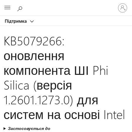
Увійдіть
Microsoft
у
свій
Підтримка
обліков
запис
KB5079266:
оновлення
компонента ШІ Phi
Silica (версія
1.2601.1273.0) для
систем на основі Intel
Застосовується до