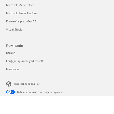
Microsoft Marketplace
Microsoft Power Platform
Компанії з розробки ПЗ
Visual Studio
Компанія
Вакансії
Конфіденційність у Microsoft
Інвестори
Українська (Україна)
Вибрані параметри конфіденційності
Конфіденційність інформації про здоров’я споживачів
Звернутися до корпорації Microsoft
Конфіденційність