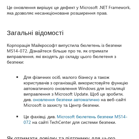
Це оновлення вирішує це дефект у Microsoft .NET Framework,
яка дозволяє несанкціоноване розширення прав.
Загальні відомості
Корпорація Майкрософт випустила бюлетень із безпеки
MS14-072. Дізнайтеся більше про те, як отримати
виправлення, які входять до складу цього бюлетеня з
безпеки:
Для фізичних осіб, малого бізнесу а також
користувачів з організацій, використовуйте функцію
автоматичного оновлення Windows для інсталяції
виправлення з Microsoft Update. Щоб це зробити,
див.
оновлення безпеки автоматично
на веб-сайті
Microsoft із захисту та Центр безпеки.
Це фахівці, див.
Microsoft бюлетень безпеки MS14-
072
на сайті TechCenter для системи безпеки.
Як отримати довідку та підтримку для цього