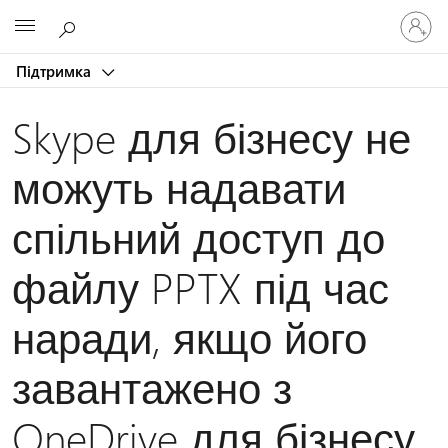
Увійдіть
Microsoft
у
свій
Підтримка
обліков
запис
Skype для бізнесу не
можуть надавати
спільний доступ до
файлу PPTX під час
наради, якщо його
завантажено з
OneDrive для бізнесу