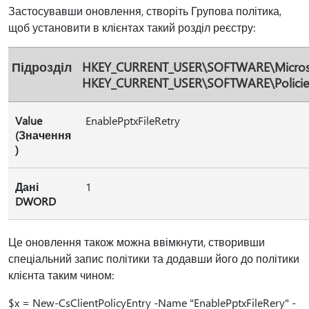
Застосувавши оновлення, створіть Групова політика,
щоб установити в клієнтах такий розділ реєстру:
Підрозділ
HKEY_CURRENT_USER\SOFTWARE\Microsof
HKEY_CURRENT_USER\SOFTWARE\Policies\
Value
EnablePptxFileRetry
(Значення
)
Дані
1
DWORD
Це оновлення також можна ввімкнути, створивши
спеціальний запис політики та додавши його до політики
клієнта таким чином:
$x = New-CsClientPolicyEntry -Name "EnablePptxFileRery" -