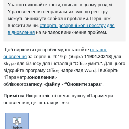
Уважно виконайте кроки, описані в цьому розділі.
У разі внесення неправильних змін до реєстру
можуть виникнути серйозні проблеми. Перш ніж
вносити зміни,
створіть резервні копії реєстру для
відновлення
на випадок виникнення проблем.
Щоб вирішити цю проблему, інсталюйте
останнє
оновлення
за серпень 2019 р. (збірка
11901.20218
) для
Skype для бізнесу для інсталяції "Office умить". Для цього
відкрийте програму Office, наприклад Word, і виберіть
"Параметри
оновлення
>
облікового
запису
>
файлу
>"
"Оновити зараз
".
Примітка
Якщо в клієнті немає пункту «Параметри
оновлення», це інсталяція .msi.