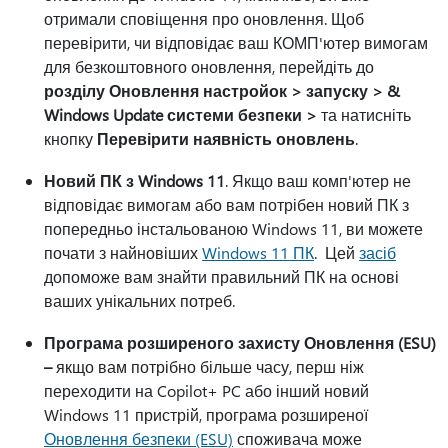
отримали сповіщення про оновлення. Щоб
перевірити, чи відповідає ваш КОМП'ютер вимогам
для безкоштовного оновлення, перейдіть до
розділу Оновлення настройок > запуску > &
Windows Update системи безпеки >
та натисніть
кнопку
Перевірити наявність оновлень
.
Новий ПК з Windows 11
. Якщо ваш комп'ютер не
відповідає вимогам або вам потрібен новий ПК з
попередньо інстальованою Windows 11, ви можете
почати з найновіших
Windows 11 ПК
. Цей
засіб
допоможе вам знайти правильний ПК на основі
ваших унікальних потреб.
Програма розширеного захисту Оновлення (ESU)
–
якщо вам потрібно більше часу, перш ніж
переходити на Copilot+ PC або інший новий
Windows 11 пристрій, програма розширеної
Оновлення безпеки (ESU)
споживача може