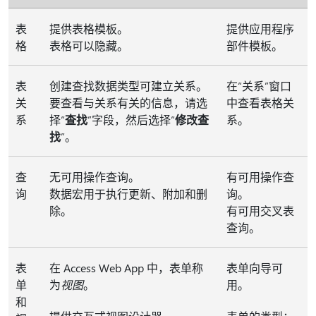
表
提供表格模板。
提供应用程序
格
表格可以隐藏。
部件模板。
表
创建查找数据类型可建立关系。
在“关系”窗口
关
要查看与关系有关的信息，请选
中查看表格关
系
择“
查找
”字段，然后选择“
修改查
系。
找
”。
查
无可用操作查询。
有可用操作查
询
数据宏用于执行更新、附加和删
询。
除。
有可用交叉表
查询。
表
在 Access Web App 中，表单称
表单向导可
单
为
视图
。
用。
和