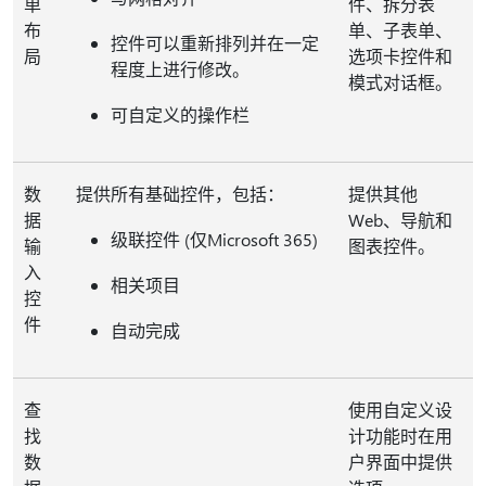
单
件、拆分表
布
单、子表单、
控件可以重新排列并在一定
局
选项卡控件和
程度上进行修改。
模式对话框。
可自定义的操作栏
数
提供所有基础控件，包括：
提供其他
据
Web、导航和
级联控件 (仅Microsoft 365)
输
图表控件。
入
相关项目
控
件
自动完成
查
使用自定义设
找
计功能时在用
数
户界面中提供