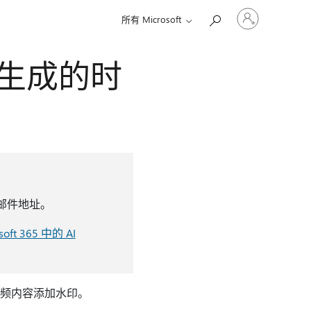
请
所有 Microsoft
登
录
你
AI 生成的时
的
帐
户
电子邮件地址。
t 365 中的 AI
或音频内容添加水印。