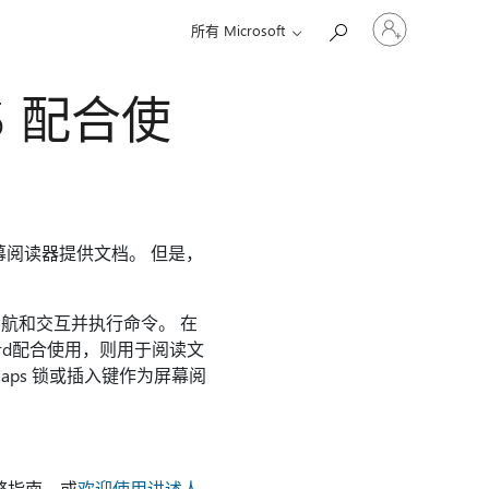
请
所有 Microsoft
登
录
你
65 配合使
的
帐
户
屏幕阅读器提供文档。 但是，
航和交互并执行命令。 在
ord配合使用，则用于阅读文
aps 锁或插入键作为屏幕阅
整指南，或
欢迎使用讲述人