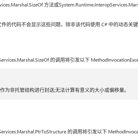
rvices.Marshal.SizeOf 方法或System.Runtime.InteropServices.Ma
的代码不会显示这些问题，除非该代码使用 C# 中的动态关键字 (k
opServices.Marshal.SizeOf 的调用将引发以下 MethodInvocationEx
能作为非托管结构进行封送;无法计算有意义的大小或偏移量。
opServices.Marshal.PtrToStructure 的调用将引发以下 MethodInvoc