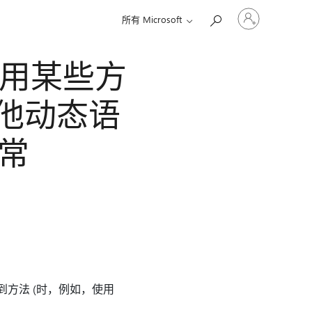
请
所有 Microsoft
登
录
你
码调用某些方
的
帐
户
、其他动态语
异常
代码动态绑定到方法 (时，例如，使用