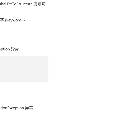
rshal.PtrToStructure 方法可
eyword) 。
ception 异常：
ationException 异常：