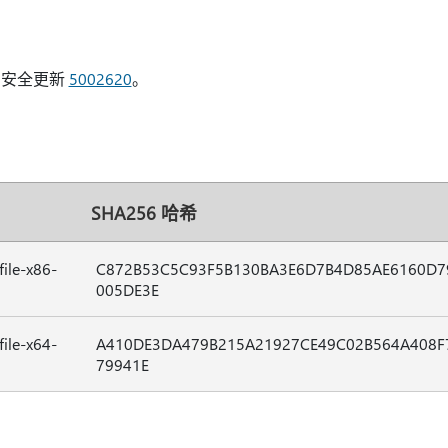
息
的安全更新
5002620
。
SHA256 哈希
ile-x86-
C872B53C5C93F5B130BA3E6D7B4D85AE6160D
005DE3E
ile-x64-
A410DE3DA479B215A21927CE49C02B564A408F
79941E