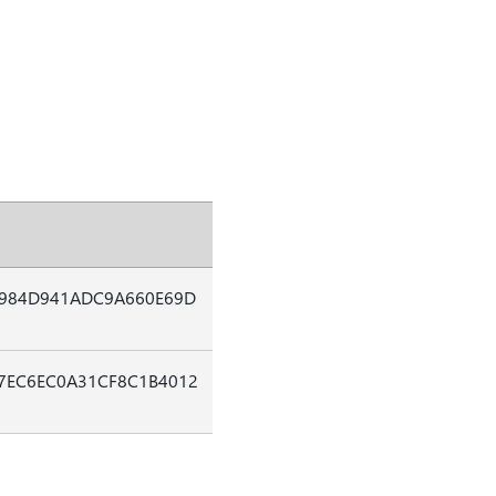
7984D941ADC9A660E69D
7EC6EC0A31CF8C1B4012