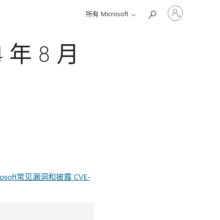
请
所有 Microsoft
登
录
你
 年 8 月
的
帐
户
rosoft常见漏洞和披露 CVE-