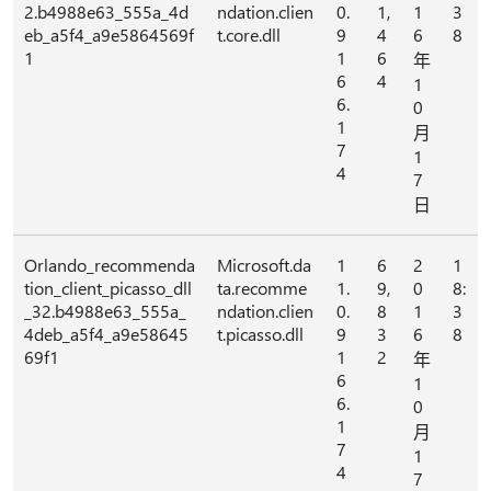
2.b4988e63_555a_4d
ndation.clien
0.
1,
1
3
eb_a5f4_a9e5864569f
t.core.dll
9
4
6
8
1
1
6
年
6
4
1
6.
0
1
月
7
1
4
7
日
Orlando_recommenda
Microsoft.da
1
6
2
1
tion_client_picasso_dll
ta.recomme
1.
9,
0
8:
_32.b4988e63_555a_
ndation.clien
0.
8
1
3
4deb_a5f4_a9e58645
t.picasso.dll
9
3
6
8
69f1
1
2
年
6
1
6.
0
1
月
7
1
4
7