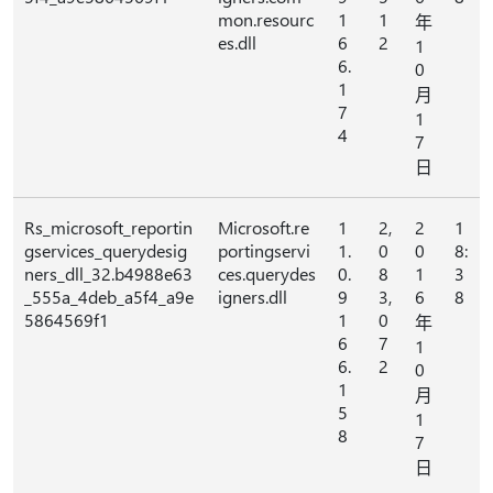
mon.resourc
1
1
年
es.dll
6
2
1
6.
0
1
月
7
1
4
7
日
Rs_microsoft_reportin
Microsoft.re
1
2,
2
1
gservices_querydesig
portingservi
1.
0
0
8:
ners_dll_32.b4988e63
ces.querydes
0.
8
1
3
_555a_4deb_a5f4_a9e
igners.dll
9
3,
6
8
5864569f1
1
0
年
6
7
1
6.
2
0
1
月
5
1
8
7
日