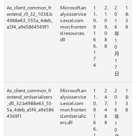
As_client_common_fr
Microsoft.an
1
2,
2
1
ontend_rll_32_1038.b
alysisservice
1.
1
0
8:
4988e63_555a_4deb_
s.excel.com
0.
0
1
3
a5f4_a9e5864569f1
mon.fronten
9
9,
6
8
d.resources.
1
0
年
dll
6
8
1
6.
8
0
1
月
7
1
4
7
日
As_client_common_fr
Microsoft.an
1
2
2
1
ontend_xmlserializers
alysisservice
1.
4
0
8:
_dll_32.b4988e63_55
s.excel.com
0.
7,
1
3
5a_4deb_a5f4_a9e586
mon.fronten
9
4
6
8
4569f1
d.xmlserializ
1
8
年
ers.dll
6
8
1
6.
0
1