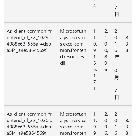
1
4
7
日
As_client_common_fr
Microsoft.an
1
2,
2
1
ontend_rll_32_1029.b
alysisservice
1.
1
0
8:
4988e63_555a_4deb_
s.excel.com
0.
0
1
3
a5f4_a9e5864569f1
mon.fronten
9
0,
6
8
d.resources.
1
8
年
dll
6
9
1
6.
6
0
1
月
7
1
1
7
日
As_client_common_fr
Microsoft.an
1
2,
2
1
ontend_rll_32_1030.b
alysisservice
1.
0
0
8:
4988e63_555a_4deb_
s.excel.com
0.
9
1
3
a5f4_a9e5864569f1
mon.fronten
9
6,
6
8