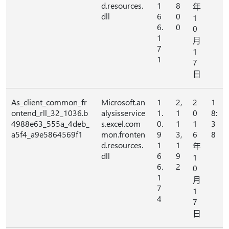
d.resources.
1
8
年
dll
6
0
1
6.
0
0
1
月
7
1
1
7
日
As_client_common_fr
Microsoft.an
1
2,
2
1
ontend_rll_32_1036.b
alysisservice
1.
1
0
8:
4988e63_555a_4deb_
s.excel.com
0.
1
1
3
a5f4_a9e5864569f1
mon.fronten
9
3,
6
8
d.resources.
1
1
年
dll
6
9
1
6.
2
0
1
月
7
1
4
7
日