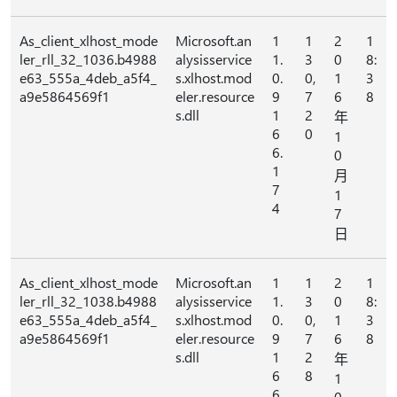
As_client_xlhost_mode
Microsoft.an
1
1
2
1
ler_rll_32_1036.b4988
alysisservice
1.
3
0
8:
e63_555a_4deb_a5f4_
s.xlhost.mod
0.
0,
1
3
a9e5864569f1
eler.resource
9
7
6
8
s.dll
1
2
年
6
0
1
6.
0
1
月
7
1
4
7
日
As_client_xlhost_mode
Microsoft.an
1
1
2
1
ler_rll_32_1038.b4988
alysisservice
1.
3
0
8:
e63_555a_4deb_a5f4_
s.xlhost.mod
0.
0,
1
3
a9e5864569f1
eler.resource
9
7
6
8
s.dll
1
2
年
6
8
1
6.
0