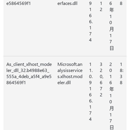
e5864569f1
erfaces.dll
9
1
6
8
1
2
年
6
1
6.
0
1
月
7
1
4
7
日
As_client_xlhost_mode
Microsoft.an
1
3
2
1
ler_dll_32.b4988e63_
alysisservice
1.
2
0
8:
555a_4deb_a5f4_a9e5
s.xlhost.mod
0.
0,
1
3
864569f1
eler.dll
9
6
6
8
1
7
年
6
2
1
6.
0
1
月
7
1
4
7
日