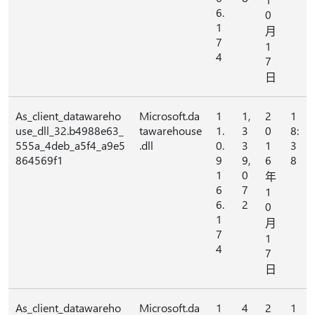
6.
0
1
月
7
1
4
7
日
As_client_datawareho
Microsoft.da
1
1,
2
1
use_dll_32.b4988e63_
tawarehouse
1.
3
0
8:
555a_4deb_a5f4_a9e5
.dll
0.
3
1
3
864569f1
9
9,
6
8
1
0
年
6
7
1
6.
2
0
1
月
7
1
4
7
日
As_client_datawareho
Microsoft.da
1
4
2
1