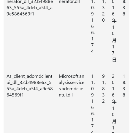
nerator_dll_32.b4988e
nerator.dll
1.
1,
0
8:
63_555a_4deb_a5f4_a
0.
3
1
3
9e5864569f1
9
2
6
8
1
0
年
6
1
6.
0
1
月
7
1
4
7
日
As_client_adomdclient
Microsoft.an
1
9
2
1
ui_dll_32.b4988e63_5
alysisservice
1.
1,
0
8:
55a_4deb_a5f4_a9e58
s.adomdclie
0.
8
1
3
64569f1
ntui.dll
9
3
6
8
1
2
年
6
1
6.
0
1
月
7
1
4