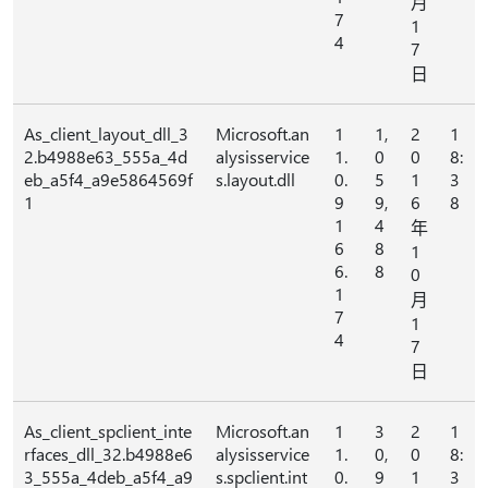
月
7
1
4
7
日
As_client_layout_dll_3
Microsoft.an
1
1,
2
1
2.b4988e63_555a_4d
alysisservice
1.
0
0
8:
eb_a5f4_a9e5864569f
s.layout.dll
0.
5
1
3
1
9
9,
6
8
1
4
年
6
8
1
6.
8
0
1
月
7
1
4
7
日
As_client_spclient_inte
Microsoft.an
1
3
2
1
rfaces_dll_32.b4988e6
alysisservice
1.
0,
0
8:
3_555a_4deb_a5f4_a9
s.spclient.int
0.
9
1
3