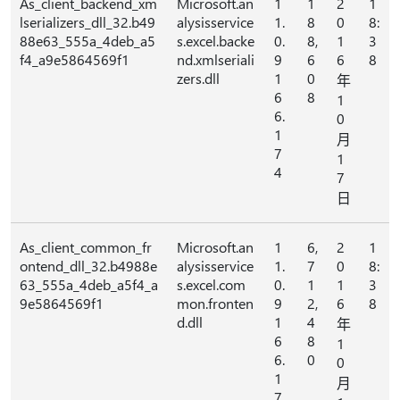
As_client_backend_xm
Microsoft.an
1
1
2
1
lserializers_dll_32.b49
alysisservice
1.
8
0
8:
88e63_555a_4deb_a5
s.excel.backe
0.
8,
1
3
f4_a9e5864569f1
nd.xmlseriali
9
6
6
8
zers.dll
1
0
年
6
8
1
6.
0
1
月
7
1
4
7
日
As_client_common_fr
Microsoft.an
1
6,
2
1
ontend_dll_32.b4988e
alysisservice
1.
7
0
8:
63_555a_4deb_a5f4_a
s.excel.com
0.
1
1
3
9e5864569f1
mon.fronten
9
2,
6
8
d.dll
1
4
年
6
8
1
6.
0
0
1
月
7