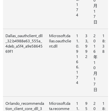
1
月
7
1
4
7
日
Dallas_oauthclient_dll
Microsoft.da
1
3
2
1
_32.b4988e63_555a_
llas.oauthclie
1.
3,
0
8:
4deb_a5f4_a9e58645
nt.dll
0.
9
1
3
69f1
9
9
6
8
1
2
年
6
1
6.
0
1
月
7
1
4
7
日
Orlando_recommenda
Microsoft.da
1
9
2
1
tion_client_core_dll_3
ta.recomme
1.
5
0
8: