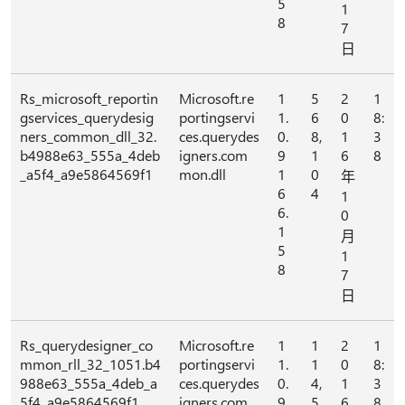
5
1
8
7
日
Rs_microsoft_reportin
Microsoft.re
1
5
2
1
gservices_querydesig
portingservi
1.
6
0
8:
ners_common_dll_32.
ces.querydes
0.
8,
1
3
b4988e63_555a_4deb
igners.com
9
1
6
8
_a5f4_a9e5864569f1
mon.dll
1
0
年
6
4
1
6.
0
1
月
5
1
8
7
日
Rs_querydesigner_co
Microsoft.re
1
1
2
1
mmon_rll_32_1051.b4
portingservi
1.
1
0
8:
988e63_555a_4deb_a
ces.querydes
0.
4,
1
3
5f4_a9e5864569f1
igners.com
9
5
6
8