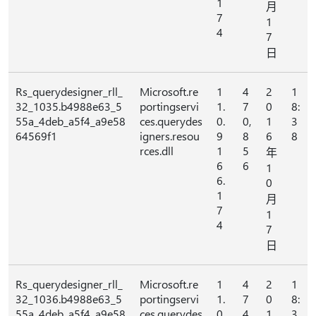
1
月
7
1
4
7
日
Rs_querydesigner_rll_
Microsoft.re
1
4
2
1
32_1035.b4988e63_5
portingservi
1.
7
0
8:
55a_4deb_a5f4_a9e58
ces.querydes
0.
0,
1
3
64569f1
igners.resou
9
8
6
8
rces.dll
1
5
年
6
6
1
6.
0
1
月
7
1
4
7
日
Rs_querydesigner_rll_
Microsoft.re
1
4
2
1
32_1036.b4988e63_5
portingservi
1.
7
0
8:
55a_4deb_a5f4_a9e58
ces.querydes
0.
4,
1
3