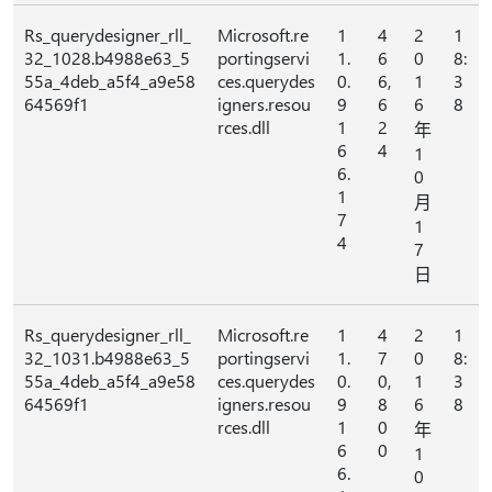
Rs_querydesigner_rll_
Microsoft.re
1
4
2
1
32_1028.b4988e63_5
portingservi
1.
6
0
8:
55a_4deb_a5f4_a9e58
ces.querydes
0.
6,
1
3
64569f1
igners.resou
9
6
6
8
rces.dll
1
2
年
6
4
1
6.
0
1
月
7
1
4
7
日
Rs_querydesigner_rll_
Microsoft.re
1
4
2
1
32_1031.b4988e63_5
portingservi
1.
7
0
8:
55a_4deb_a5f4_a9e58
ces.querydes
0.
0,
1
3
64569f1
igners.resou
9
8
6
8
rces.dll
1
0
年
6
0
1
6.
0