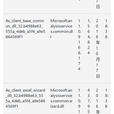
7
日
As_client_base_comm
Microsoft.an
1
1,
2
1
on_dll_32.b4988e63_
alysisservice
1.
5
0
8:
555a_4deb_a5f4_a9e5
s.common.dl
0.
6
1
3
864569f1
l
9
4,
6
8
1
8
年
6
2
1
6.
4
0
1
月
7
1
4
7
日
As_client_excel_wizard
Microsoft.an
1
4
2
1
_dll_32.b4988e63_55
alysisservice
1.
3
0
8:
5a_4deb_a5f4_a9e586
s.common.w
0.
7,
1
3
4569f1
izard.dll
9
9
6
8
1
5
年