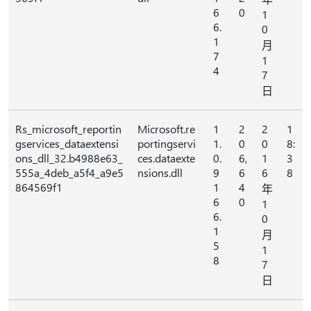
6
0
1
6.
0
1
月
7
1
4
7
日
Rs_microsoft_reportin
Microsoft.re
1
2
2
1
gservices_dataextensi
portingservi
1.
0
0
8:
ons_dll_32.b4988e63_
ces.dataexte
0.
6,
1
3
555a_4deb_a5f4_a9e5
nsions.dll
9
6
6
8
864569f1
1
4
年
6
0
1
6.
0
1
月
5
1
8
7
日