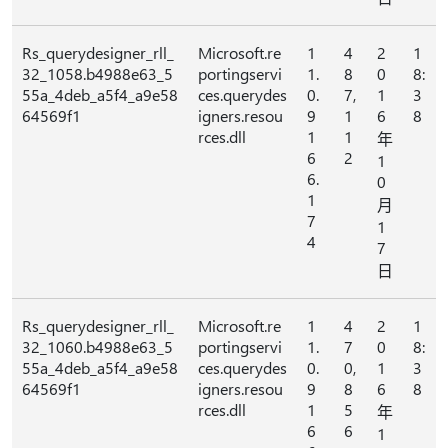
Rs_querydesigner_rll_
Microsoft.re
1
4
2
1
32_1058.b4988e63_5
portingservi
1.
8
0
8:
55a_4deb_a5f4_a9e58
ces.querydes
0.
7,
1
3
64569f1
igners.resou
9
1
6
8
rces.dll
1
1
年
6
2
1
6.
0
1
月
7
1
4
7
日
Rs_querydesigner_rll_
Microsoft.re
1
4
2
1
32_1060.b4988e63_5
portingservi
1.
7
0
8:
55a_4deb_a5f4_a9e58
ces.querydes
0.
0,
1
3
64569f1
igners.resou
9
8
6
8
rces.dll
1
5
年
6
6
1