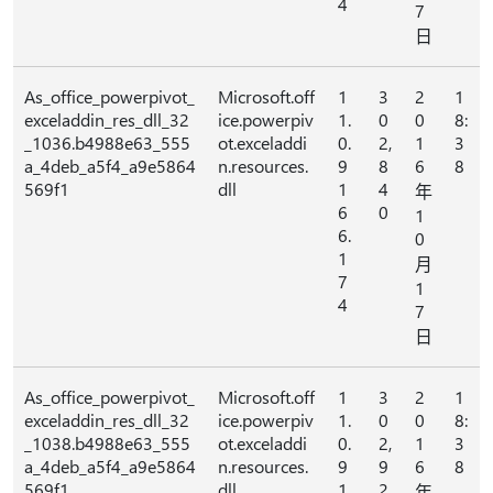
4
7
日
As_office_powerpivot_
Microsoft.off
1
3
2
1
exceladdin_res_dll_32
ice.powerpiv
1.
0
0
8:
_1036.b4988e63_555
ot.exceladdi
0.
2,
1
3
a_4deb_a5f4_a9e5864
n.resources.
9
8
6
8
569f1
dll
1
4
年
6
0
1
6.
0
1
月
7
1
4
7
日
As_office_powerpivot_
Microsoft.off
1
3
2
1
exceladdin_res_dll_32
ice.powerpiv
1.
0
0
8:
_1038.b4988e63_555
ot.exceladdi
0.
2,
1
3
a_4deb_a5f4_a9e5864
n.resources.
9
9
6
8
569f1
dll
1
2
年