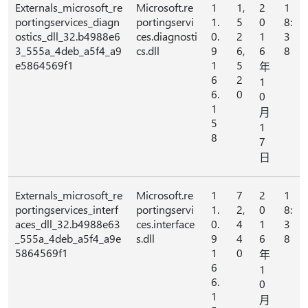
Externals_microsoft_re
Microsoft.re
1
1,
2
1
portingservices_diagn
portingservi
1.
5
0
8:
ostics_dll_32.b4988e6
ces.diagnosti
0.
2
1
3
3_555a_4deb_a5f4_a9
cs.dll
9
6,
6
8
e5864569f1
1
5
年
6
2
1
6.
0
0
1
月
5
1
8
7
日
Externals_microsoft_re
Microsoft.re
1
7
2
1
portingservices_interf
portingservi
1.
2,
0
8:
aces_dll_32.b4988e63
ces.interface
0.
4
1
3
_555a_4deb_a5f4_a9e
s.dll
9
4
6
8
5864569f1
1
0
年
6
1
6.
0
1
月