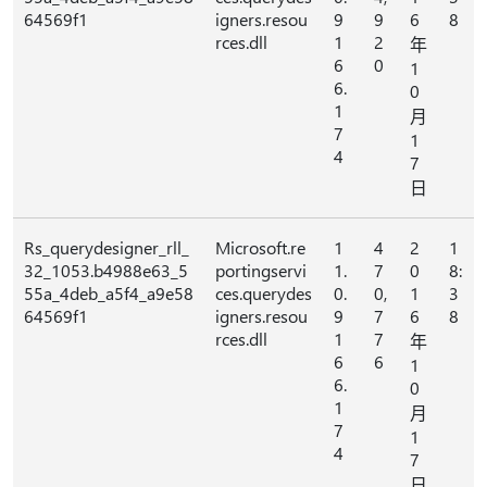
64569f1
igners.resou
9
9
6
8
rces.dll
1
2
年
6
0
1
6.
0
1
月
7
1
4
7
日
Rs_querydesigner_rll_
Microsoft.re
1
4
2
1
32_1053.b4988e63_5
portingservi
1.
7
0
8:
55a_4deb_a5f4_a9e58
ces.querydes
0.
0,
1
3
64569f1
igners.resou
9
7
6
8
rces.dll
1
7
年
6
6
1
6.
0
1
月
7
1
4
7
日