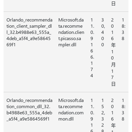
日
Orlando_recommenda
Microsoft.da
1
3
2
1
tion_client_sampler_dl
ta.recomme
1.
0,
0
8:
l_32.b4988e63_555a_
ndation.clien
0.
4
1
3
4deb_a5f4_a9e58645
t.picasso.sa
9
0
6
8
69f1
mpler.dll
1
0
年
6
1
6.
0
1
月
7
1
4
7
日
Orlando_recommenda
Microsoft.da
1
1
2
1
tion_common_dll_32.
ta.recomme
1.
5
0
8:
b4988e63_555a_4deb
ndation.com
0.
2,
1
3
_a5f4_a9e5864569f1
mon.dll
9
3
6
8
1
2
年
6
8
1