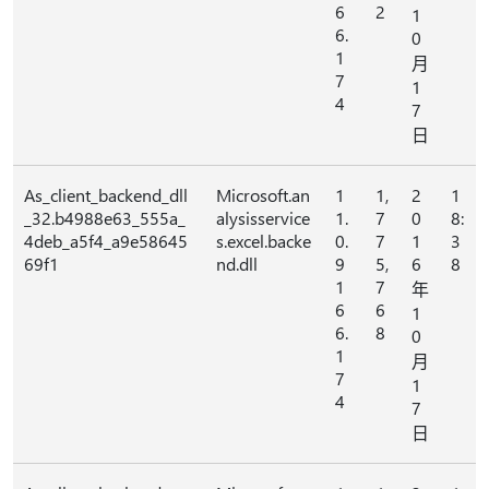
6
2
1
6.
0
1
月
7
1
4
7
日
As_client_backend_dll
Microsoft.an
1
1,
2
1
_32.b4988e63_555a_
alysisservice
1.
7
0
8:
4deb_a5f4_a9e58645
s.excel.backe
0.
7
1
3
69f1
nd.dll
9
5,
6
8
1
7
年
6
6
1
6.
8
0
1
月
7
1
4
7
日