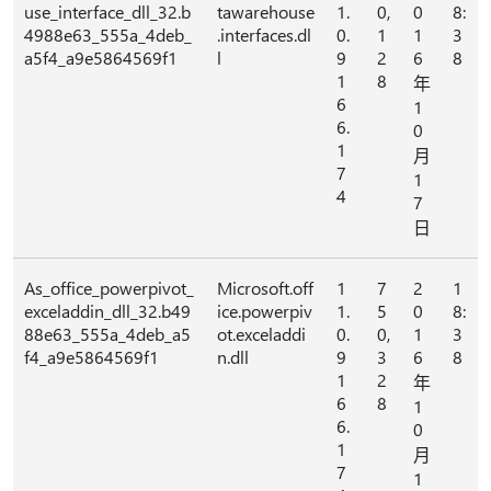
use_interface_dll_32.b
tawarehouse
1.
0,
0
8:
4988e63_555a_4deb_
.interfaces.dl
0.
1
1
3
a5f4_a9e5864569f1
l
9
2
6
8
1
8
年
6
1
6.
0
1
月
7
1
4
7
日
As_office_powerpivot_
Microsoft.off
1
7
2
1
exceladdin_dll_32.b49
ice.powerpiv
1.
5
0
8:
88e63_555a_4deb_a5
ot.exceladdi
0.
0,
1
3
f4_a9e5864569f1
n.dll
9
3
6
8
1
2
年
6
8
1
6.
0
1
月
7
1