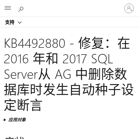
请
Microsoft
登
录
支持
你
的
帐
KB4492880 - 修复：在
户
2016 年和 2017 SQL
Server从 AG 中删除数
据库时发生自动种子设
定断言
应用对象