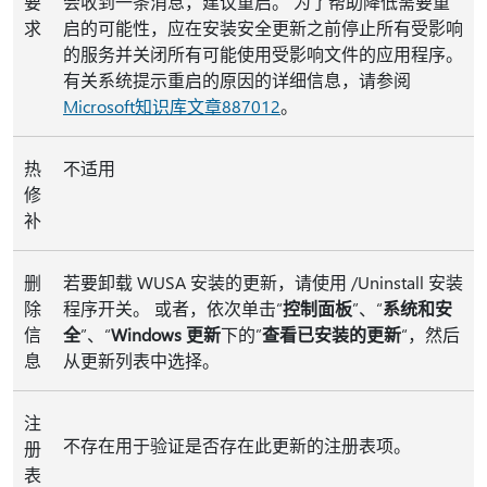
要
会收到一条消息，建议重启。 为了帮助降低需要重
求
启的可能性，应在安装安全更新之前停止所有受影响
的服务并关闭所有可能使用受影响文件的应用程序。
有关系统提示重启的原因的详细信息，请参阅
Microsoft知识库文章887012
。
热
不适用
修
补
删
若要卸载 WUSA 安装的更新，请使用 /Uninstall 安装
除
程序开关。 或者，依次单击“
控制面板
”、“
系统和安
信
全
”、“
Windows 更新
下的”
查看已安装的更新
“，然后
息
从更新列表中选择。
注
不存在用于验证是否存在此更新的注册表项。
册
表