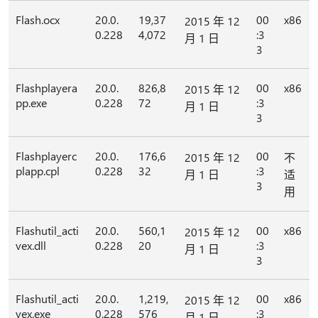
Flash.ocx
20.0.
19,37
00
x86
2015 年 12
0.228
4,072
:3
月 1 日
3
Flashplayera
20.0.
826,8
00
x86
2015 年 12
pp.exe
0.228
72
:3
月 1 日
3
Flashplayerc
20.0.
176,6
00
2015 年 12
不
plapp.cpl
0.228
32
:3
月 1 日
适
3
用
Flashutil_acti
20.0.
560,1
00
x86
2015 年 12
vex.dll
0.228
20
:3
月 1 日
3
Flashutil_acti
20.0.
1,219,
00
x86
2015 年 12
vex.exe
0.228
576
:3
月 1 日