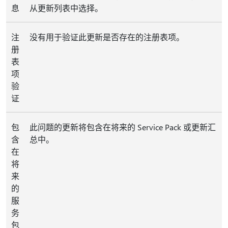
息
从更新列表中选择。
注
没有用于验证此更新是否存在的注册表项。
册
表
项
验
证
包
此问题的更新将包含在将来的 Service Pack 或更新汇
含
总中。
在
将
来
的
服
务
包