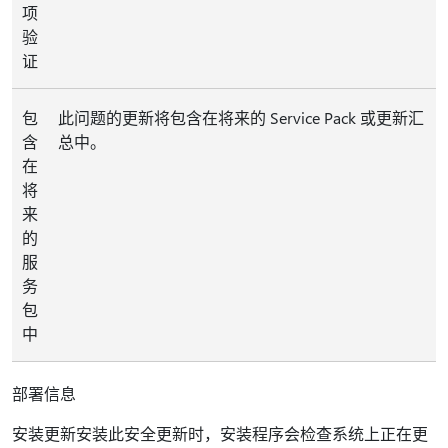
项
验
证
包
此问题的更新将包含在将来的 Service Pack 或更新汇
含
总中。
在
将
来
的
服
务
包
中
部署信息
安装更新安装此安全更新时，安装程序会检查系统上正在更