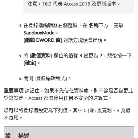
注意，16.0 代表 Access 2016 及更新版本。
在登錄檔編輯器右側選區，在
名稱
下方，雙擊
SandboxMode
。
[編輯 DWORD 值]
對話方塊便會出現。
將
[數值資料]
欄位的值從
3
變更為
2
，然後按一下
[確定]
。
關閉 [登錄編輯程式]。
重要事項
請記住，如果不先信任資料庫，則不論是否變更此
登錄設定，Access 都會停用任何不安全的運算式。
您可以將登錄值設定為下列值，其中 0 (零) 最寬鬆，3 為最
不寬鬆。
設
描述