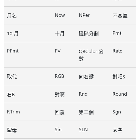
Now
NPer
月名
不客氣
Pmt
10 月
十月
磁碟分割
PPmt
PV
Rate
QBColor 函
數
RGB
取代
向右鍵
對吧$
Rnd
Round
右B
對啊
RTrim
Sgn
回覆
第二個
Sin
SLN
聖母
太空