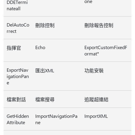
one
DDETermi
nateall
DelAutoCo
刪除控制
刪除報告控制
rrect
Echo
ExportCustomFixedF
指揮官
ormat*
ExportNav
匯出XML
功能安裝
igationPan
e
檔案對話
檔案搜尋
追蹤超連結
GetHidden
ImportNavigationPa
ImportXML
Attribute
ne