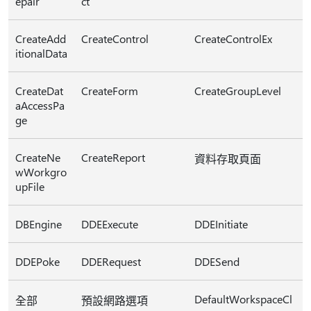
epair
ct
CreateAdd
CreateControl
CreateControlEx
itionalData
CreateDat
CreateForm
CreateGroupLevel
aAccessPa
ge
CreateNe
CreateReport
資料存取頁面
wWorkgro
upFile
DBEngine
DDEExecute
DDEInitiate
DDEPoke
DDERequest
DDESend
DefaultWorkspaceCl
全部
預設網路選項