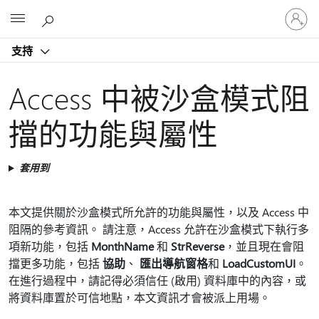
登
Microsoft
入
您
支持
的
帳
戶
Access 中被沙盒模式阻
擋的功能與屬性
套用到
本文提供關於沙盒模式所允許的功能與屬性，以及 Access 中
阻隔的參考資訊。 請注意，Access 允許在沙盒模式下執行多
項新功能，包括
MonthName
和
StrReverse
，並且現在會阻
擋更多功能，包括
協助
、
匯出導航窗格
和
LoadCustomUI
。
在進行過程中，請記得必須信任 (啟用) 資料庫中的內容，或
將資料庫置於可信地點，本文資訊才會被派上用場。