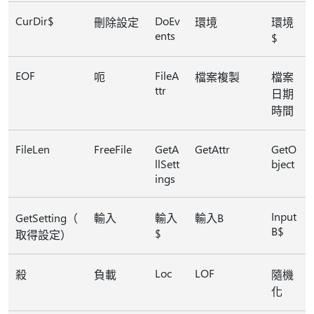
CurDir$
DoEv
刪除設定
環境
環境
ents
$
EOF
FileA
呃
檔案複製
檔案
ttr
日期
時間
FileLen
FreeFile
GetA
GetAttr
GetO
llSett
bject
ings
Input
GetSetting（
輸入
輸入
輸入B
B$
$
取得設定）
Loc
LOF
殺
負載
隨機
化