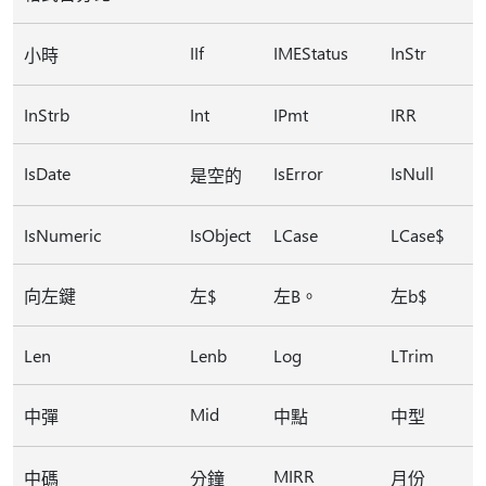
IIf
IMEStatus
InStr
小時
InStrb
Int
IPmt
IRR
IsDate
IsError
IsNull
是空的
IsNumeric
IsObject
LCase
LCase$
向左鍵
左$
左B。
左b$
Len
Lenb
Log
LTrim
Mid
中彈
中點
中型
MIRR
中碼
分鐘
月份