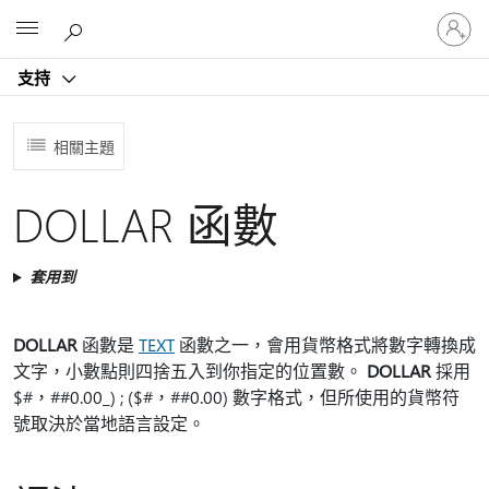
登
Microsoft
入
您
支持
的
帳
戶
相關主題
DOLLAR 函數
套用到
DOLLAR
函數是
TEXT
函數之一，會用貨幣格式將數字轉換成
文字，小數點則四捨五入到你指定的位置數。
DOLLAR
採用
$#，##0.00_) ; ($#，##0.00) 數字格式，但所使用的貨幣符
號取決於當地語言設定。