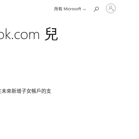
登
所有 Microsoft
入
您
的
.com 兒
帳
戶
在未來新增子女帳戶的支