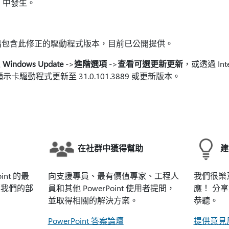
32) 中發生。
並釋出包含此修正的驅動程式版本，目前已公開提供。
過
Windows Update
->
進階選項
->
查看可選更新更新
，或透過 Int
示卡驅動程式更新至 31.0.101.3889 或更新版本。
在社群中獲得幫助
建
int 的最
向支援專員、最有價值專家、工程人
我們很樂
讀我們的部
員和其他 PowerPoint 使用者提問，
應！ 分
並取得相關的解決方案。
恭聽。
PowerPoint 答案論壇
提供意見