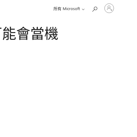
登
所有 Microsoft
入
您
的
時可能會當機
帳
戶