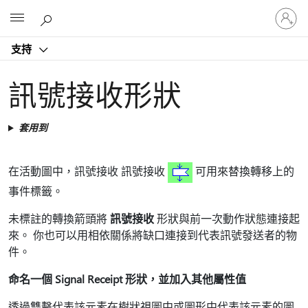
登
Microsoft
入
您
支持
的
帳
戶
訊號接收形狀
套用到
在活動圖中，訊號接收 訊號接收
可用來替換轉移上的
事件標籤。
未標註的轉換箭頭將
訊號接收
形狀與前一次動作狀態連接起
來。 你也可以用相依關係將缺口連接到代表訊號發送者的物
件。
命名一個 Signal Receipt 形狀，並加入其他屬性值
透過雙擊代表該元素在樹狀視圖中或圖形中代表該元素的圖