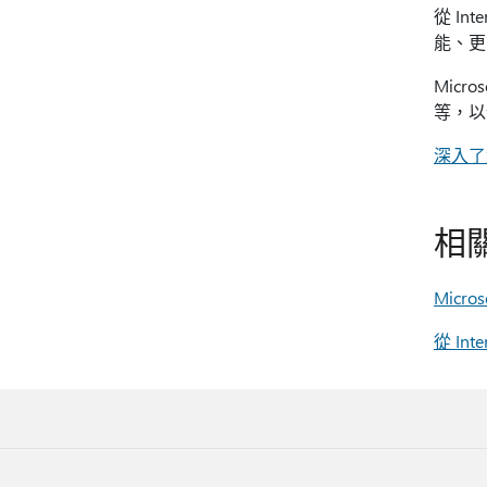
從 In
能、更
Micr
等，以
深入了解 
相
Micros
從 Inte