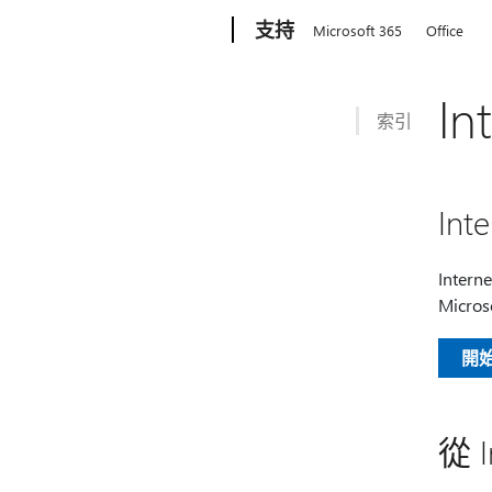
Microsoft
支持
Microsoft 365
Office
In
索引
Int
Inter
Micro
開始使
從 I