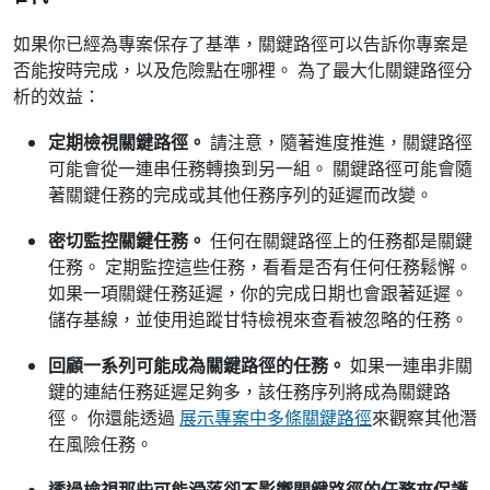
如果你已經為專案保存了基準，關鍵路徑可以告訴你專案是
否能按時完成，以及危險點在哪裡。 為了最大化關鍵路徑分
析的效益：
定期檢視關鍵路徑。
請注意，隨著進度推進，關鍵路徑
可能會從一連串任務轉換到另一組。 關鍵路徑可能會隨
著關鍵任務的完成或其他任務序列的延遲而改變。
密切監控關鍵任務。
任何在關鍵路徑上的任務都是關鍵
任務。 定期監控這些任務，看看是否有任何任務鬆懈。
如果一項關鍵任務延遲，你的完成日期也會跟著延遲。
儲存基線，並使用追蹤甘特檢視來查看被忽略的任務。
回顧一系列可能成為關鍵路徑的任務。
如果一連串非關
鍵的連結任務延遲足夠多，該任務序列將成為關鍵路
徑。 你還能透過
展示專案中多條關鍵路徑
來觀察其他潛
在風險任務。
透過檢視那些可能滑落卻不影響關鍵路徑的任務來保護