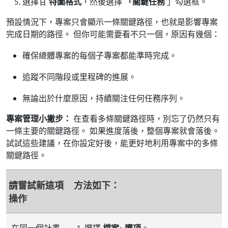
選擇甘
特圖格式
，然後選擇
「關鍵任務
」勾選框。
預設情況下，專案只會顯示一條關鍵路徑，也就是影響專案
完成日期的路徑。 但你可能需要看不只一個，原因有幾個：
確保總體專案的每個子專案都能準時完成。
追蹤不同階段或里程碑的進展。
無論出於什麼原因，持續關注任何任務序列。
專案管理小撇步：
在查看多條關鍵路徑時，別忘了仍然只有
一條主要的關鍵路徑。 如果進度落後，整個專案就會落後。
試試這些建議，在你設定好後，能更好地利用專案中的多條
關鍵路徑。
請嘗試新這項
方法如下：
操作
在同一個計畫
1. 選擇
檔案
>
選項
。