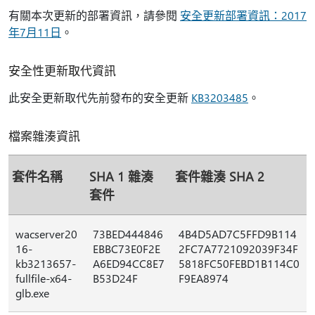
有關本次更新的部署資訊，請參閱
安全更新部署資訊：2017
年7月11日
。
安全性更新取代資訊
此安全更新取代先前發布的安全更新
KB3203485
。
檔案雜湊資訊
套件名稱
SHA 1 雜湊
套件雜湊 SHA 2
套件
wacserver20
73BED444846
4B4D5AD7C5FFD9B114
16-
EBBC73E0F2E
2FC7A7721092039F34F
kb3213657-
A6ED94CC8E7
5818FC50FEBD1B114C0
fullfile-x64-
B53D24F
F9EA8974
glb.exe