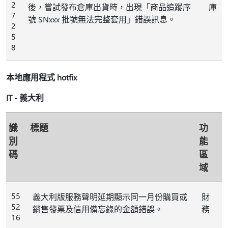
2
後，嘗試發布倉庫出貨時，出現「商品追蹤序
庫
7
號 SNxxx 批號無法完整套用」錯誤訊息。
2
5
8
本地應用程式 hotfix
IT - 義大利
識
標題
功
別
能
碼
區
域
55
義大利版服務聲明延期顯示同一月份購買或
財
52
銷售發票及信用備忘錄的金額錯誤。
務
16