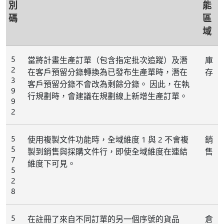
別
能
碼
區
域
5
當將計畫生產訂單（包含指定批次追蹤）及潛
庫
2
在客戶預留分錄轉換為已發布生產單時，潛在
存
3
客戶預留分錄不會改為剩餘分錄。 因此，在執
9
行規劃時，會建議在規劃線上新增生產訂單。
9
2
5
使用複製文件功能時，全域維度 1 與 2 不會複
銷
5
製到銷售與採購文件行，即使全域維度在連結
售
7
維度下可見。
5
2
8
5
在註冊了來自不同訂單的另一個序號的貨品
倉