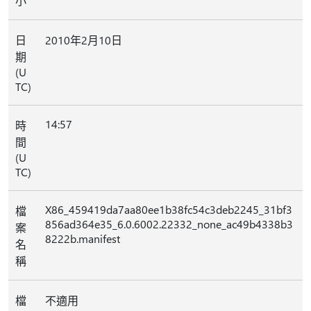
小
日
2010年2月10日
期
(U
TC)
14:57
時
間
(U
TC)
X86_459419da7aa80ee1b38fc54c3deb2245_31bf3
檔
856ad364e35_6.0.6002.22332_none_ac49b4338b3
案
8222b.manifest
名
稱
檔
不適用