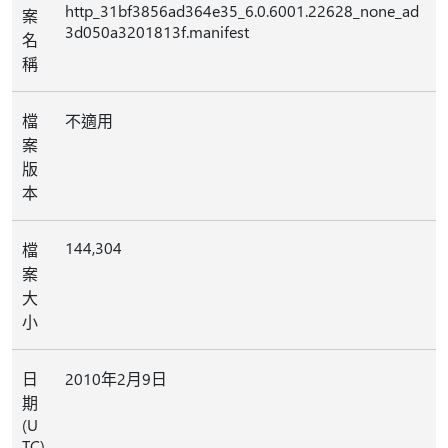
http_31bf3856ad364e35_6.0.6001.22628_none_ad
案
3d050a3201813f.manifest
名
稱
檔
不適用
案
版
本
144,304
檔
案
大
小
日
2010年2月9日
期
(U
TC)