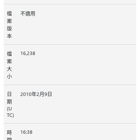
檔
不適用
案
版
本
16,238
檔
案
大
小
日
2010年2月9日
期
(U
TC)
16:38
時
間