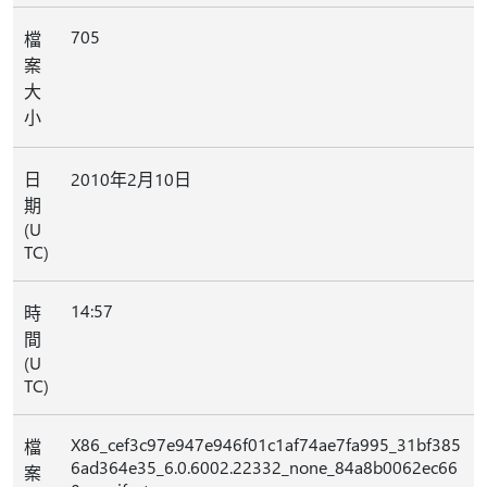
705
檔
案
大
小
日
2010年2月10日
期
(U
TC)
14:57
時
間
(U
TC)
X86_cef3c97e947e946f01c1af74ae7fa995_31bf385
檔
6ad364e35_6.0.6002.22332_none_84a8b0062ec66
案