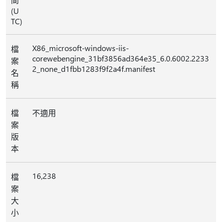
(U
TC)
X86_microsoft-windows-iis-
檔
corewebengine_31bf3856ad364e35_6.0.6002.2233
案
2_none_d1fbb1283f9f2a4f.manifest
名
稱
檔
不適用
案
版
本
16,238
檔
案
大
小