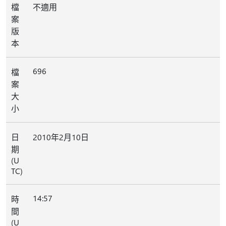
檔
不適用
案
版
本
696
檔
案
大
小
日
2010年2月10日
期
(U
TC)
14:57
時
間
(U