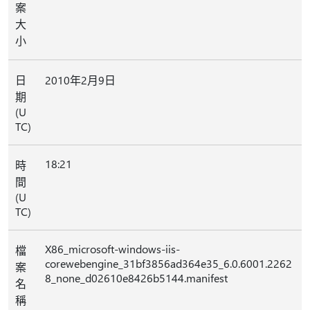
案
大
小
日
2010年2月9日
期
(U
TC)
18:21
時
間
(U
TC)
X86_microsoft-windows-iis-
檔
corewebengine_31bf3856ad364e35_6.0.6001.2262
案
8_none_d02610e8426b5144.manifest
名
稱