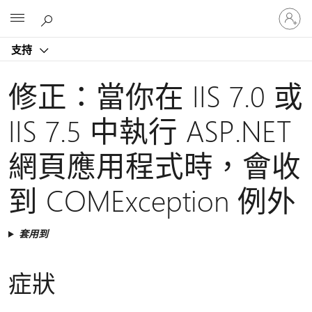
登
Microsoft
入
您
支持
的
帳
戶
修正：當你在 IIS 7.0 或
IIS 7.5 中執行 ASP.NET
網頁應用程式時，會收
到 COMException 例外
套用到
症狀