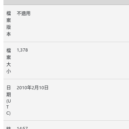
檔
不適用
案
版
本
1,378
檔
案
大
小
日
2010年2月10日
期
(U
T
C)
14:57
時