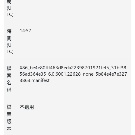
期
(U
TC)
14:57
時
間
(U
TC)
X86_be4e80fff463d8eda22398701921fef5_31bf38
檔
56ad364e35_6.0.6001.22628_none_5b84e4e7e327
案
3863.manifest
名
稱
檔
不適用
案
版
本