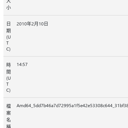
大
小
日
2010年2月10日
期
(U
T
C)
14:57
時
間
(U
T
C)
Amd64_5dd7b46a7d72995a1f5e42e53308c644_31bf385
檔
案
名
稱