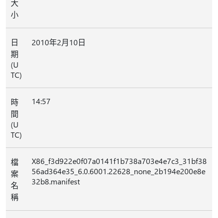
大
小
日
2010年2月10日
期
(U
TC)
14:57
時
間
(U
TC)
X86_f3d922e0f07a0141f1b738a703e4e7c3_31bf38
檔
56ad364e35_6.0.6001.22628_none_2b194e200e8e
案
32b8.manifest
名
稱