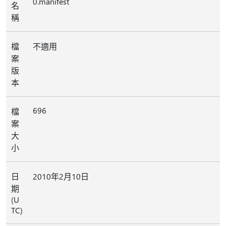
0.manifest
名
稱
檔
不適用
案
版
本
696
檔
案
大
小
日
2010年2月10日
期
(U
TC)