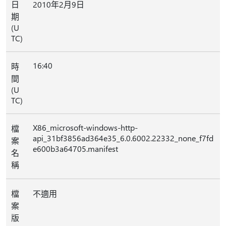
日
2010年2月9日
期
(U
TC)
16:40
時
間
(U
TC)
X86_microsoft-windows-http-
檔
api_31bf3856ad364e35_6.0.6002.22332_none_f7fd
案
e600b3a64705.manifest
名
稱
檔
不適用
案
版