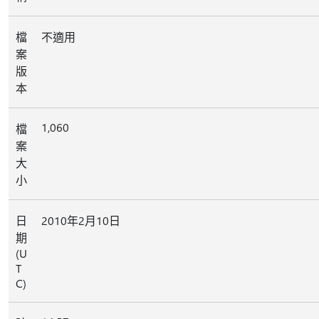
檔
不適用
案
版
本
1,060
檔
案
大
小
日
2010年2月10日
期
(U
T
C)