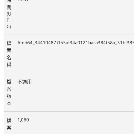
間
(U
T
C)
Amd64_344104877f55af34a0121baca384f58a_31bf385
檔
案
名
稱
檔
不適用
案
版
本
1,060
檔
案