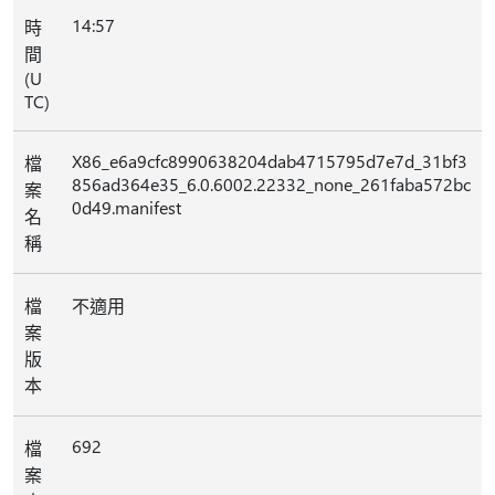
14:57
時
間
(U
TC)
X86_e6a9cfc8990638204dab4715795d7e7d_31bf3
檔
856ad364e35_6.0.6002.22332_none_261faba572bc
案
0d49.manifest
名
稱
檔
不適用
案
版
本
692
檔
案