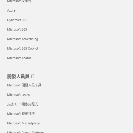
Microsoft 安全性
Azure
Dynamics 365
Microsoft 365
Microsoft Advertising
Microsoft 365 Copilot
Microsoft Teams
開發人員與 IT
Microsoft 開發人員工具
Microsoft Learn
支援 AI 市場應用程式
Microsoft 技術社群
Microsoft Marketplace
Microsoft Power Platform