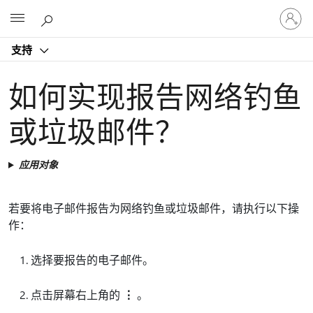
请
Microsoft
登
录
支持
你
的
帐
如何实现报告网络钓鱼
户
或垃圾邮件？
应用对象
若要将电子邮件报告为网络钓鱼或垃圾邮件，请执行以下操
作：
选择要报告的电子邮件。
点击屏幕右上角的
⋮
。