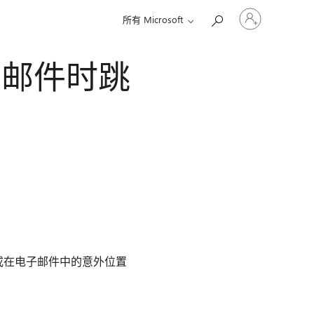
请
所有 Microsoft
登
录
你
电子邮件时跳
的
帐
户
或在电子邮件中的意外位置