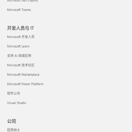
Microsoft 365 Copilot
Microsoft Teams
开发人员与 IT
Microsoft 开发人员
Microsoft Learn
支持 AI 商城应用
Microsoft 技术社区
Microsoft Marketplace
Microsoft Power Platform
软件公司
Visual Studio
公司
招贤纳士